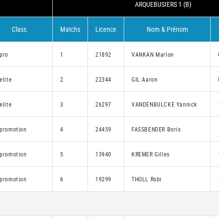
ARQUEBUSIERS 1 (B)
Class.
Matchs
Licence
Nom & Prénom
.pro
1
21892
VANKAN Marlon
elite
2
22344
GIL Aaron
elite
3
26297
VANDENBULCKE Yannick
.promotion
4
24459
FASSBENDER Boris
.promotion
5
13940
KREMER Gilles
.promotion
6
19299
THOLL Robi