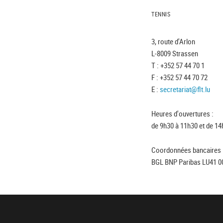
TENNIS
3, route d'Arlon
L-8009 Strassen
T : +352 57 44 70 1
F : +352 57 44 70 72
E :
secretariat@flt.lu
Heures d'ouvertures :
de 9h30 à 11h30 et de 14
Coordonnées bancaires 
BGL BNP Paribas LU41 0