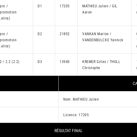
pro /
D1
17205
MATHIEU Julien / GIL
.promotion
Aaron
.elite)
pro /
D2
21892
VANKAN Marlon /
.promotion
VANDENBULCKE Yannick
.elite)
2 / 2.2 (2.2)
D3
13940
KREMER Gilles / THOLL
Christophe
CA
Nom: MATHIEU Julien
Licence: 17205
RÉSULTAT FINAL