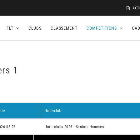
ACT
FLT
CLUBS
CLASSEMENT
COMPÉTITIONS
CA
ers 1
ate
Interclub
026-05-23
Interclubs 2026 - Seniors Hommes