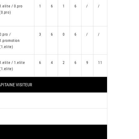
1.elite / 0.pro
1
6
1
6
/
/
(0.pro)
0.pro /
3
6
0
6
/
/
1.promotion
(1.elite)
1.elite / 1.elite
6
4
2
6
9
11
(1.elite)
PITAINE VISITEUR