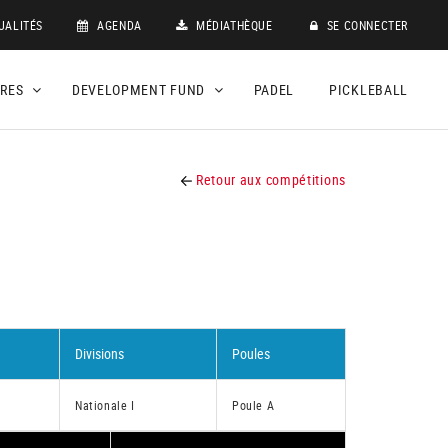
UALITÉS
AGENDA
MÉDIATHÈQUE
SE CONNECTER
DRES
DEVELOPMENT FUND
PADEL
PICKLEBALL
Retour aux compétitions
Divisions
Poules
Nationale I
Poule A