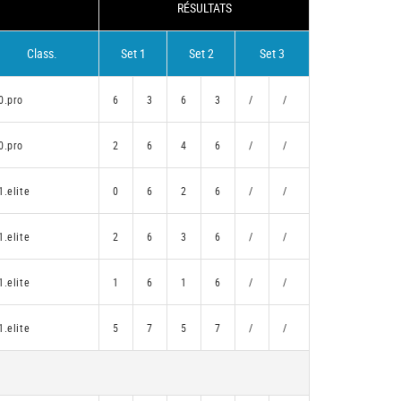
RÉSULTATS
Class.
Set 1
Set 2
Set 3
0.pro
6
3
6
3
/
/
0.pro
2
6
4
6
/
/
1.elite
0
6
2
6
/
/
1.elite
2
6
3
6
/
/
1.elite
1
6
1
6
/
/
1.elite
5
7
5
7
/
/