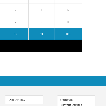
2
3
12
2
8
11
16
50
103
PARTENAIRES
SPONSORS
INSTITUTIONNELS