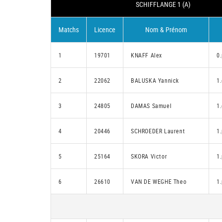
SCHIFFLANGE 1 (A)
Matchs
Licence
Nom & Prénom
1
19701
KNAFF Alex
0
2
22062
BALUSKA Yannick
1.
3
24805
DAMAS Samuel
1.
4
20446
SCHROEDER Laurent
1
5
25164
SKORA Victor
1
6
26610
VAN DE WEGHE Theo
1