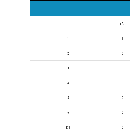
(A)
1
1
2
0
3
0
4
0
5
0
6
0
D1
0