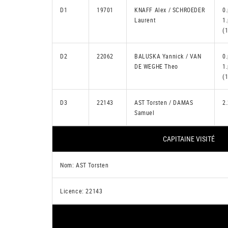
D1
19701
KNAFF Alex / SCHROEDER
0.
Laurent
1
(1
D2
22062
BALUSKA Yannick / VAN
0.
DE WEGHE Theo
1
(1
D3
22143
AST Torsten / DAMAS
2.
Samuel
CAPITAINE VISITÉ
Nom: AST Torsten
Licence: 22143