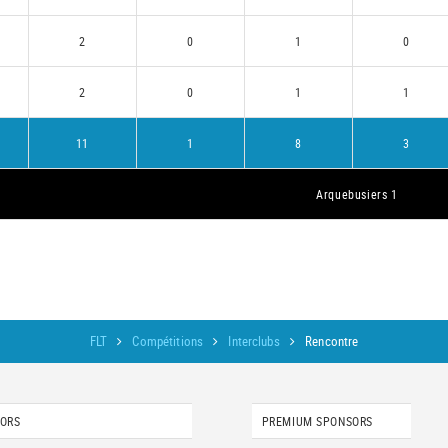
2
0
1
0
2
0
1
1
11
1
8
3
Arquebusiers 1
FLT
Compétitions
Interclubs
Rencontre
SORS
PREMIUM SPONSORS