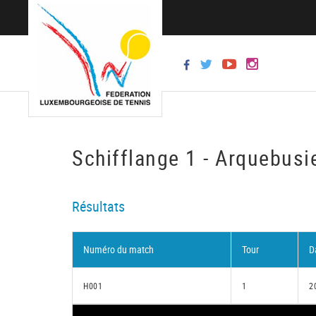
Schifflange 1 - Arquebusi
Résultats
Numéro du match
Tour
D
H001
1
2