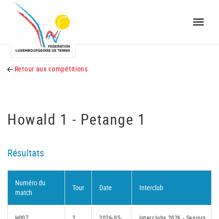
Toggle
naviga
Retour aux compétitions
Howald 1 - Petange 1
Résultats
Numéro du
Tour
Date
Interclub
match
H007
2
2026-05-
Interclubs 2026 - Seniors