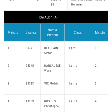
30
Hommes
HOWALD 1 (A)
Nom &
Matchs
Licence
Class.
Matchs
Prénom
1
36371
BEAUPAIN
0.pro
1
Simon
2
25345
DANCAUSSE
1.elite
2
Wato
3
23733
VIX Melvin
1.elite
3
4
18189
NICKELS
1.elite
4
Christophe