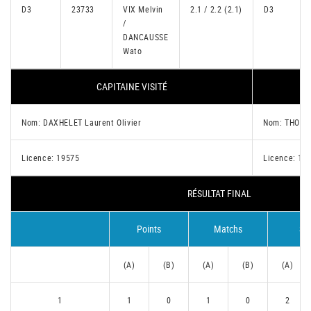
D3
23733
VIX Melvin
2.1 / 2.2 (2.1)
D3
/
DANCAUSSE
Wato
CAPITAINE VISITÉ
CA
Nom: DAXHELET Laurent Olivier
Nom: THOMA
Licence: 19575
Licence: 12
RÉSULTAT FINAL
Points
Matchs
Se
(A)
(B)
(A)
(B)
(A)
1
1
0
1
0
2