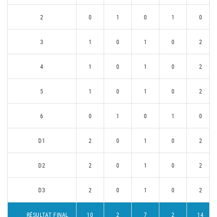
2
0
1
0
1
0
3
1
0
1
0
2
4
1
0
1
0
2
5
1
0
1
0
2
6
0
1
0
1
0
D1
2
0
1
0
2
D2
2
0
1
0
2
D3
2
0
1
0
2
RÉSULTAT FINAL
10
2
7
2
14