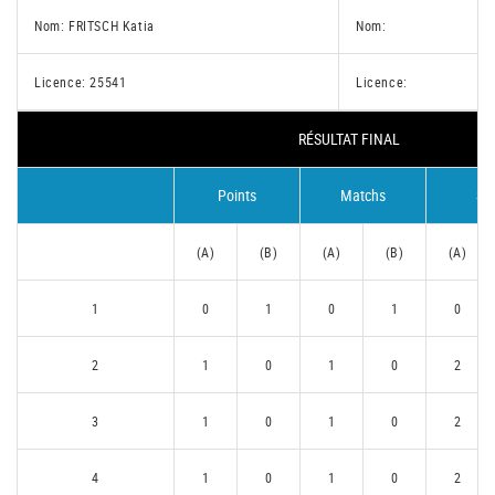
Nom: FRITSCH Katia
Nom:
Licence: 25541
Licence:
RÉSULTAT FINAL
Points
Matchs
Se
(A)
(B)
(A)
(B)
(A)
1
0
1
0
1
0
2
1
0
1
0
2
3
1
0
1
0
2
4
1
0
1
0
2