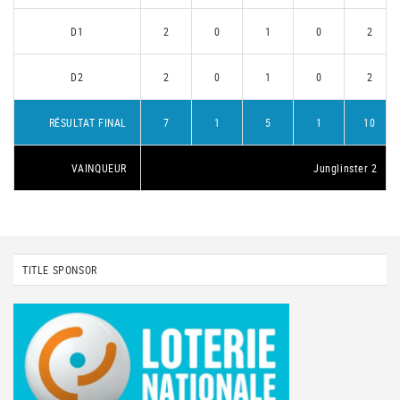
D1
2
0
1
0
2
D2
2
0
1
0
2
RÉSULTAT FINAL
7
1
5
1
10
VAINQUEUR
Junglinster 2
TITLE SPONSOR