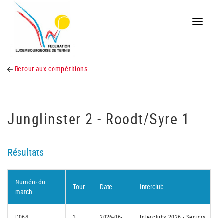
Toggle
naviga
Retour aux compétitions
Junglinster 2 - Roodt/Syre 1
Résultats
Numéro du
Tour
Date
Interclub
match
D064
3
2026-06-
Interclubs 2026 - Seniors