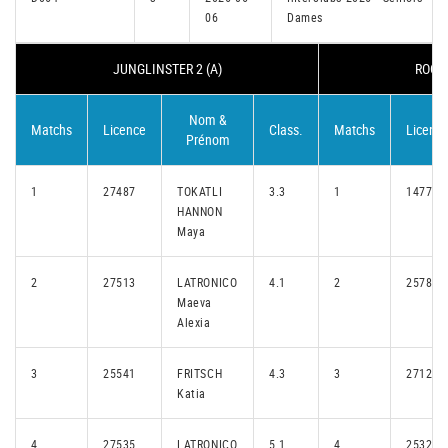
06
Dames
JUNGLINSTER 2 (A)
ROODT
Nom &
Matchs
Licence
Class.
Matchs
Licenc
Prénom
1
27487
TOKATLI
3.3
1
14775
HANNON
Maya
2
27513
LATRONICO
4.1
2
25789
Maeva
Alexia
3
25541
FRITSCH
4.3
3
27126
Katia
4
27535
LATRONICO
5.1
4
25328