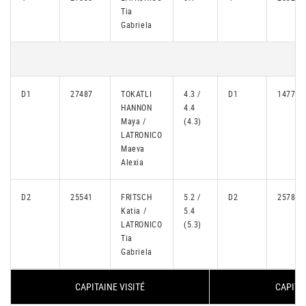
Tia
Gabriela
D1
27487
TOKATLI
4.3 /
D1
14775
HANNON
4.4
Maya /
(4.3)
LATRONICO
Maeva
Alexia
D2
25541
FRITSCH
5.2 /
D2
25789
Katia /
5.4
LATRONICO
(5.3)
Tia
Gabriela
CAPITAINE VISITÉ
CAPITA