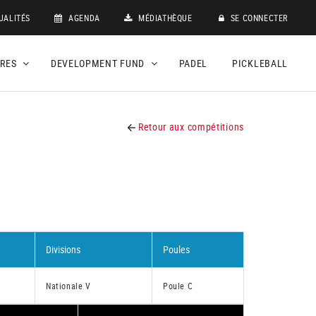
UALITÉS
AGENDA
MÉDIATHÈQUE
SE CONNECTER
DRES
DEVELOPMENT FUND
PADEL
PICKLEBALL
Retour aux compétitions
Divisions
Poules
Nationale V
Poule C