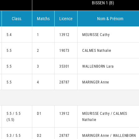
BISSEN 1 (B)
Class.
Matchs
Licence
Nom & Prénom
5.4
1
13912
MEURISSE Cathy
5.5
2
19073
CALMES Nathalie
5.5
3
35301
WALLENBORN Lara
5.5
4
28787
MARINGER Anne
5.5 / 5.5
D1
13912
MEURISSE Cathy / CALMES
(5.5)
Nathalie
5.3 / 5.5
D2
28787
MARINGER Anne / WALLENBORN