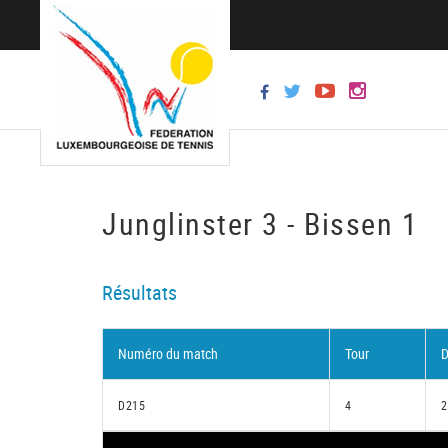
Junglinster 3 - Bissen 1
Résultats
Numéro du match
Tour
D
D215
4
2