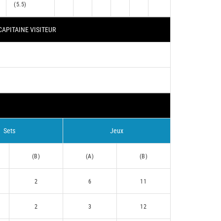
(5.5)
CAPITAINE VISITEUR
Sets
Jeux
(B)
(A)
(B)
2
6
11
2
3
12