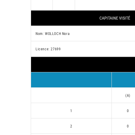
CAPITAINE VISITÉ
Nom: WOLLOCH Nora
Licence: 27699
(A)
1
0
2
0