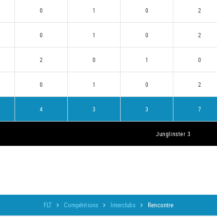
0
1
0
2
0
1
0
2
2
0
1
0
0
1
0
2
4
3
3
7
Junglinster 3
FLT
Compétitions
Interclubs
Rencontre