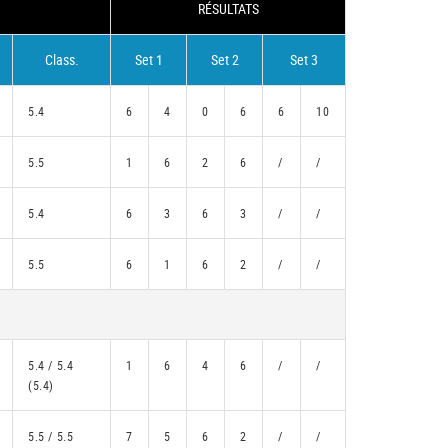
RÉSULTATS
Class.
Set 1
Set 2
Set 3
5.4
6
4
0
6
6
10
5.5
1
6
2
6
/
/
5.4
6
3
6
3
/
/
5.5
6
1
6
2
/
/
5.4 / 5.4
1
6
4
6
/
/
(5.4)
5.5 / 5.5
7
5
6
2
/
/