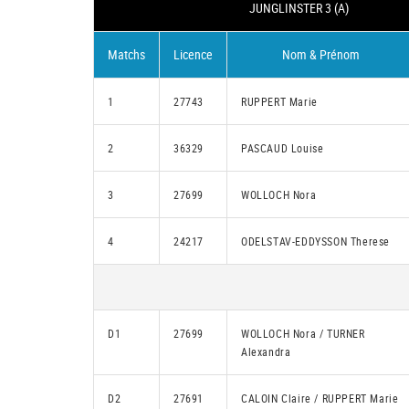
JUNGLINSTER 3 (A)
Matchs
Licence
Nom & Prénom
1
27743
RUPPERT Marie
2
36329
PASCAUD Louise
3
27699
WOLLOCH Nora
4
24217
ODELSTAV-EDDYSSON Therese
D1
27699
WOLLOCH Nora / TURNER
Alexandra
D2
27691
CALOIN Claire / RUPPERT Marie