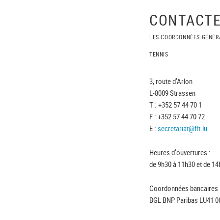
CONTACTE
LES COORDONNÉES GÉNÉR
TENNIS
3, route d'Arlon
L-8009 Strassen
T : +352 57 44 70 1
F : +352 57 44 70 72
E :
secretariat@flt.lu
Heures d'ouvertures :
de 9h30 à 11h30 et de 14
Coordonnées bancaires 
BGL BNP Paribas LU41 0