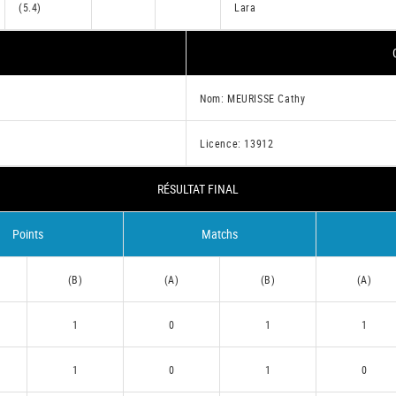
(5.4)
Lara
Nom: MEURISSE Cathy
Licence: 13912
RÉSULTAT FINAL
Points
Matchs
(B)
(A)
(B)
(A)
1
0
1
1
1
0
1
0