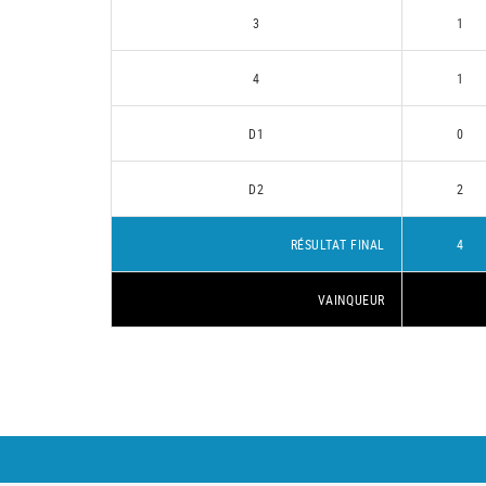
3
1
4
1
D1
0
D2
2
RÉSULTAT FINAL
4
VAINQUEUR