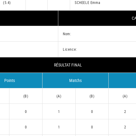
(5.4)
SCHEELE Emma
CA
Nom:
Licence:
RÉSULTAT FINAL
Points
Matchs
(B)
(A)
(B)
(A)
0
1
0
2
0
1
0
2