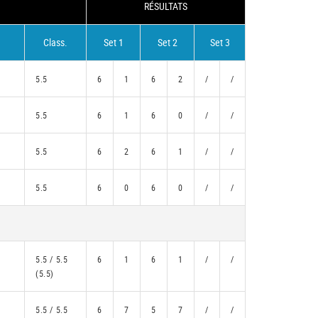
RÉSULTATS
Class.
Set 1
Set 2
Set 3
5.5
6
1
6
2
/
/
5.5
6
1
6
0
/
/
5.5
6
2
6
1
/
/
5.5
6
0
6
0
/
/
5.5 / 5.5
6
1
6
1
/
/
(5.5)
N
5.5 / 5.5
6
7
5
7
/
/