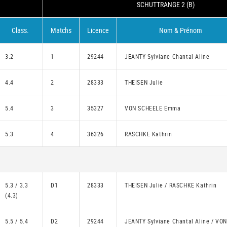
SCHUTTRANGE 2 (B)
Class.
Matchs
Licence
Nom & Prénom
3.2
1
29244
JEANTY Sylviane Chantal Aline
4.4
2
28333
THEISEN Julie
5.4
3
35327
VON SCHEELE Emma
5.3
4
36326
RASCHKE Kathrin
5.3 / 3.3
D1
28333
THEISEN Julie / RASCHKE Kathrin
(4.3)
5.5 / 5.4
D2
29244
JEANTY Sylviane Chantal Aline / VO