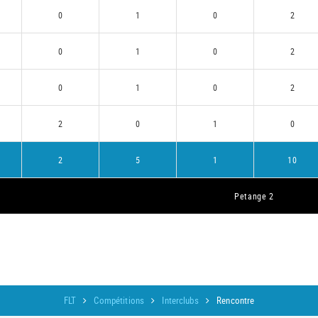
0
1
0
2
0
1
0
2
0
1
0
2
2
0
1
0
2
5
1
10
Petange 2
FLT
Compétitions
Interclubs
Rencontre