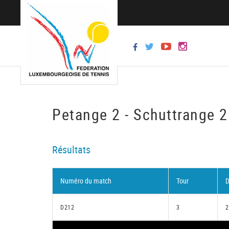
Petange 2 - Schuttrange 2
Résultats
Numéro du match
Tour
D
D212
3
2