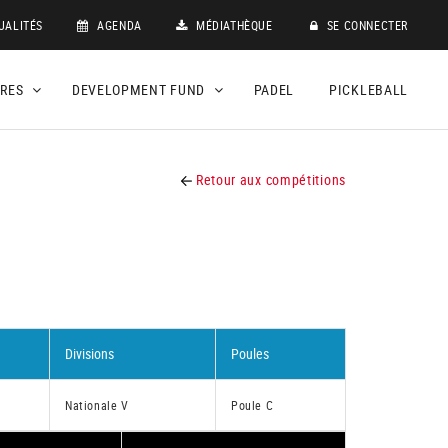
UALITÉS
AGENDA
MÉDIATHÈQUE
SE CONNECTER
DRES
DEVELOPMENT FUND
PADEL
PICKLEBALL
Retour aux compétitions
Divisions
Poules
Nationale V
Poule C