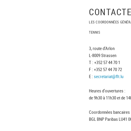
CONTACTE
LES COORDONNÉES GÉNÉR
TENNIS
3, route d'Arlon
L-8009 Strassen
T : +352 57 44 70 1
F : +352 57 44 70 72
E :
secretariat@flt.lu
Heures d'ouvertures :
de 9h30 à 11h30 et de 14
Coordonnées bancaires 
BGL BNP Paribas LU41 0