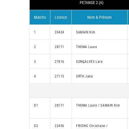
PETANGE 2 (A)
Matchs
Licence
Nom & Prénom
1
35434
SAMAIN Kim
2
28171
THOMA Laure
3
27816
GONÇALVES Lara
4
27115
URTH Jana
D1
28171
THOMA Laure / SAMAIN Kim
D2
22456
FRISING Christiane /