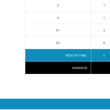
3
1
4
1
D1
2
D2
0
RÉSULTAT FINAL
6
VAINQUEUR