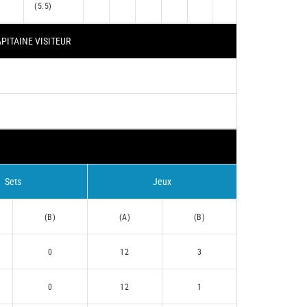
(5.5)
PITAINE VISITEUR
Sets
Jeux
(B)
(A)
(B)
0
12
3
0
12
1