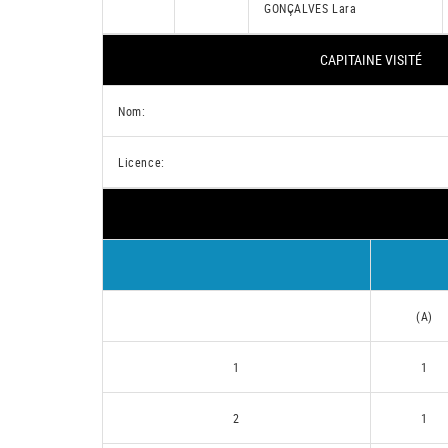
GONÇALVES Lara
CAPITAINE VISITÉ
Nom:
Licence:
(A)
1
1
2
1