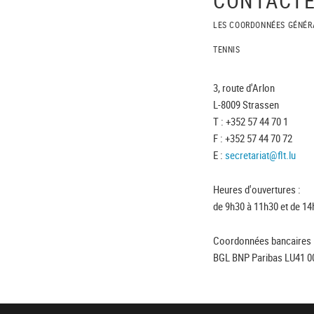
LES COORDONNÉES GÉNÉR
TENNIS
3, route d'Arlon
L-8009 Strassen
T : +352 57 44 70 1
F : +352 57 44 70 72
E :
secretariat@flt.lu
Heures d'ouvertures :
de 9h30 à 11h30 et de 14
Coordonnées bancaires 
BGL BNP Paribas LU41 0