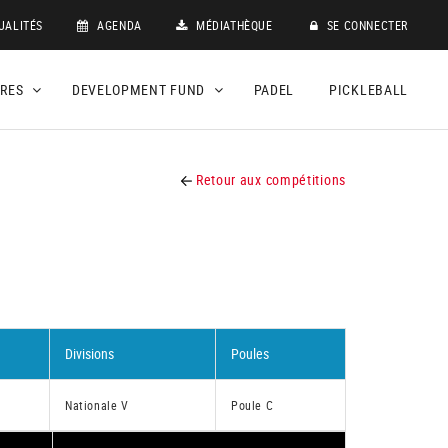
UALITÉS
AGENDA
MÉDIATHÈQUE
SE CONNECTER
DRES
DEVELOPMENT FUND
PADEL
PICKLEBALL
Retour aux compétitions
Divisions
Poules
Nationale V
Poule C