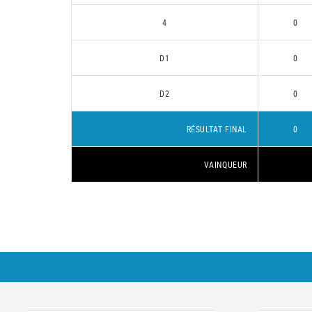
4
0
D1
0
D2
0
RÉSULTAT FINAL
0
VAINQUEUR