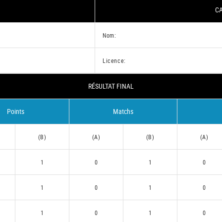
CA
Nom:
Licence:
RÉSULTAT FINAL
Points
Matchs
(B)
(A)
(B)
(A)
1
0
1
0
1
0
1
0
1
0
1
0