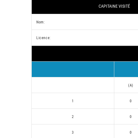
CAPITAINE VISITÉ
Nom:
Licence:
(A)
1
0
2
0
3
0