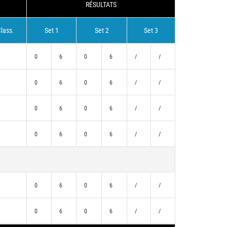
RÉSULTATS
lass.
Set 1
Set 2
Set 3
0
6
0
6
/
/
0
6
0
6
/
/
0
6
0
6
/
/
0
6
0
6
/
/
)
0
6
0
6
/
/
)
0
6
0
6
/
/