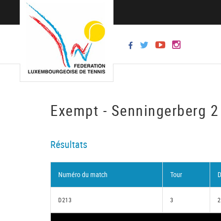
Exempt - Senningerberg 2
Résultats
Numéro du match
Tour
D
D213
3
2