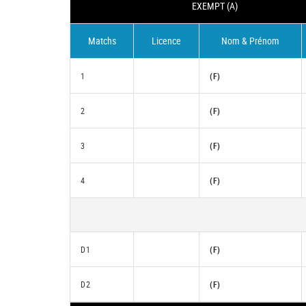
EXEMPT (A)
Matchs
Licence
Nom & Prénom
1
(F)
2
(F)
3
(F)
4
(F)
D1
(F)
D2
(F)