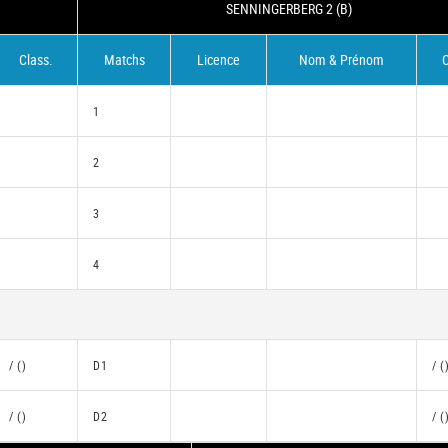
SENNINGERBERG 2 (B)
Class.
Matchs
Licence
Nom & Prénom
C
1
2
3
4
/ ()
D1
/ (
/ ()
D2
/ (