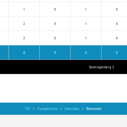
1
0
1
0
2
0
1
0
2
0
1
0
8
0
6
0
Senningerberg 2
FLT
Compétitions
Interclubs
Rencontre