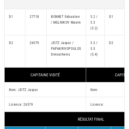
D1
27718
BONNET Sébastien
5.2 /
D1
/ MELNIKOV Maxim
5.3
(5.2)
D2
26579
JEITZ Jaspar /
5.3 /
D2
PAPAKRIVOPOULOS
5.5
Dimosthenis
(5.4)
CAPITAINE VISITÉ
CAPITAI
Nom: JEITZ Jaspar
Nom:
Licence: 26579
Licence:
RÉSULTAT FINAL