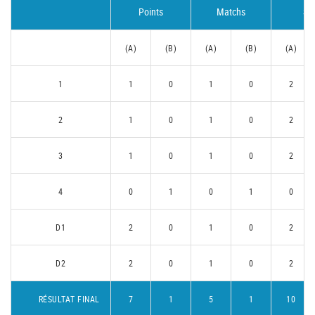
Points
Matchs
Se
(A)
(B)
(A)
(B)
(A)
1
1
0
1
0
2
2
1
0
1
0
2
3
1
0
1
0
2
4
0
1
0
1
0
D1
2
0
1
0
2
D2
2
0
1
0
2
RÉSULTAT FINAL
7
1
5
1
10