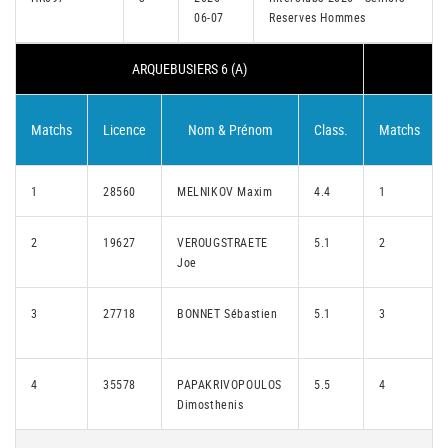
06-07
Reserves Hommes
ARQUEBUSIERS 6 (A)
Matchs
Licence
Nom & Prénom
Class.
Matchs
1
28560
MELNIKOV Maxim
4.4
1
2
19627
VEROUGSTRAETE
5.1
2
Joe
3
27718
BONNET Sébastien
5.1
3
4
35578
PAPAKRIVOPOULOS
5.5
4
Dimosthenis