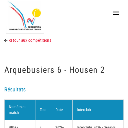
Toggle
naviga
Retour aux compétitions
Arquebusiers 6 - Housen 2
Résultats
Numéro du
Tour
Date
Interclub
match
HR097
3
2026-
Interclubs 2026 - Seniors