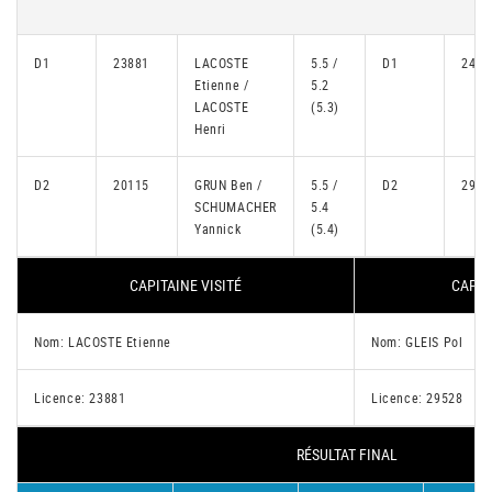
D1
23881
LACOSTE
5.5 /
D1
2481
Etienne /
5.2
LACOSTE
(5.3)
Henri
D2
20115
GRUN Ben /
5.5 /
D2
2952
SCHUMACHER
5.4
Yannick
(5.4)
CAPITAINE VISITÉ
CAPIT
Nom: LACOSTE Etienne
Nom: GLEIS Pol
Licence: 23881
Licence: 29528
RÉSULTAT FINAL