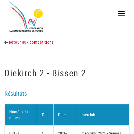
Toggle
naviga
Retour aux compétitions
Diekirch 2 - Bissen 2
Résultats
Numéro du
Tour
Date
Interclub
match
HR187
4
2026-
Interclubs 2026 - Seniors