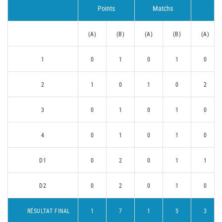
Points
Matchs
Se
(A)
(B)
(A)
(B)
(A)
1
0
1
0
1
0
2
1
0
1
0
2
3
0
1
0
1
0
4
0
1
0
1
0
D1
0
2
0
1
1
D2
0
2
0
1
0
RÉSULTAT FINAL
1
7
1
5
3