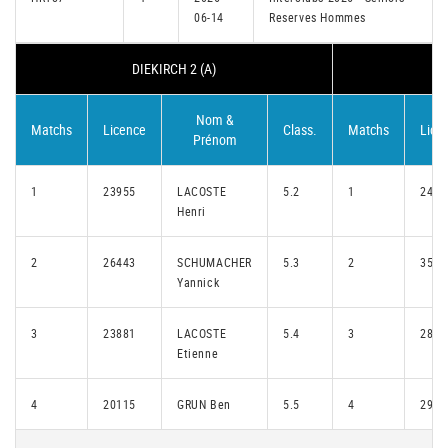
06-14
Reserves Hommes
DIEKIRCH 2 (A)
Nom &
Matchs
Licence
Class.
Matchs
Lice
Prénom
1
23955
LACOSTE
5.2
1
2481
Henri
2
26443
SCHUMACHER
5.3
2
3504
Yannick
3
23881
LACOSTE
5.4
3
2814
Etienne
4
20115
GRUN Ben
5.5
4
2952