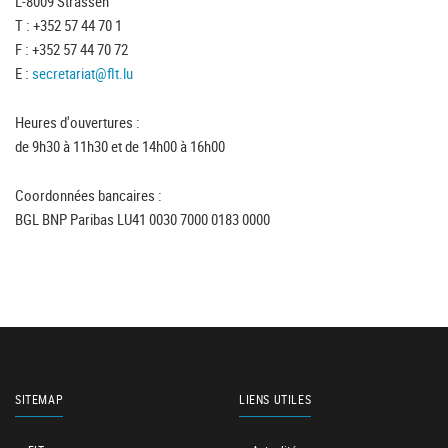
L-8009 Strassen
T : +352 57 44 70 1
F : +352 57 44 70 72
E :
secretariat@flt.lu
Heures d'ouvertures :
de 9h30 à 11h30 et de 14h00 à 16h00
Coordonnées bancaires :
BGL BNP Paribas LU41 0030 7000 0183 0000
SITEMAP
LIENS UTILES