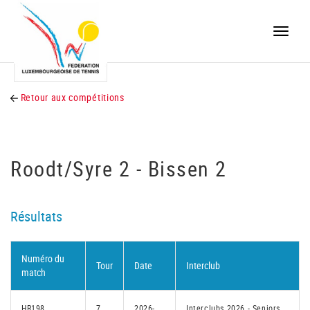
Toggle
naviga
Retour aux compétitions
Roodt/Syre 2 - Bissen 2
Résultats
Numéro du
Tour
Date
Interclub
match
HR198
7
2026-
Interclubs 2026 - Seniors