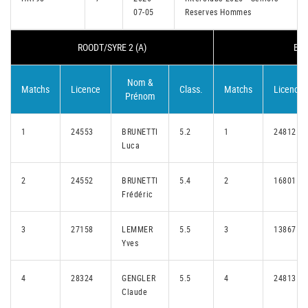
07-05
Reserves Hommes
ROODT/SYRE 2 (A)
BIS
Nom &
Matchs
Licence
Class.
Matchs
Licence
Prénom
1
24553
BRUNETTI
5.2
1
24812
Luca
2
24552
BRUNETTI
5.4
2
16801
Frédéric
3
27158
LEMMER
5.5
3
13867
Yves
4
28324
GENGLER
5.5
4
24813
Claude