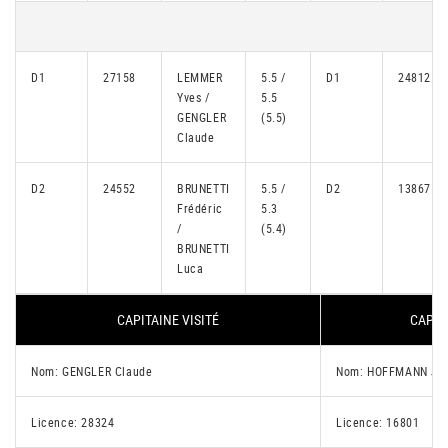
D1
27158
LEMMER
5.5 /
D1
24812
Yves /
5.5
GENGLER
(5.5)
Claude
D2
24552
BRUNETTI
5.5 /
D2
13867
Frédéric
5.3
/
(5.4)
BRUNETTI
Luca
CAPITAINE VISITÉ
CAPIT
Nom: GENGLER Claude
Nom: HOFFMANN Jo
Licence: 28324
Licence: 16801