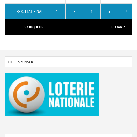
RÉSULTAT FINAL
1
7
1
5
4
VAINQUEUR
Bissen 2
TITLE SPONSOR