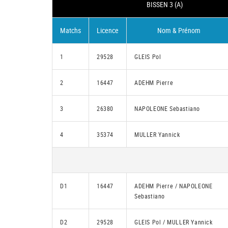
BISSEN 3 (A)
Matchs
Licence
Nom & Prénom
1
29528
GLEIS Pol
2
16447
ADEHM Pierre
3
26380
NAPOLEONE Sebastiano
4
35374
MULLER Yannick
D1
16447
ADEHM Pierre / NAPOLEONE
Sebastiano
D2
29528
GLEIS Pol / MULLER Yannick