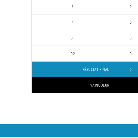
3
0
4
0
D1
0
D2
0
RÉSULTAT FINAL
0
VAINQUEUR