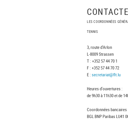
CONTACTE
LES COORDONNÉES GÉNÉR
TENNIS
3, route d'Arlon
L-8009 Strassen
T : +352 57 44 70 1
F : +352 57 44 70 72
E :
secretariat@flt.lu
Heures d'ouvertures :
de 9h30 à 11h30 et de 14
Coordonnées bancaires 
BGL BNP Paribas LU41 0