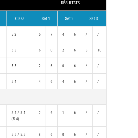
RÉSULTATS
Class.
Set 1
Set 2
Set 3
5.2
5
7
4
6
/
/
5.3
6
0
2
6
3
10
5.5
2
6
0
6
/
/
5.4
4
6
4
6
/
/
5.4 / 5.4
2
6
1
6
/
/
(5.4)
5.5 / 5.5
3
6
0
6
/
/