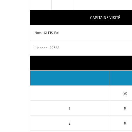
CAPITAINE VISITÉ
Nom: GLEIS Pol
Licence: 29528
(A)
1
0
2
0