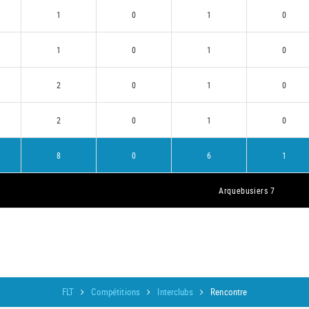
1
0
1
0
1
0
1
0
2
0
1
0
2
0
1
0
8
0
6
1
Arquebusiers 7
FLT
Compétitions
Interclubs
Rencontre