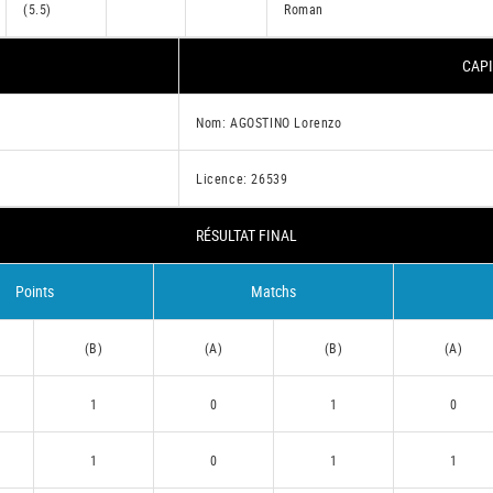
(5.5)
Roman
CAPI
Nom: AGOSTINO Lorenzo
Licence: 26539
RÉSULTAT FINAL
Points
Matchs
(B)
(A)
(B)
(A)
1
0
1
0
1
0
1
1