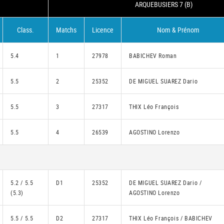
ARQUEBUSIERS 7 (B)
Class.
Matchs
Licence
Nom & Prénom
5.4
1
27978
BABICHEV Roman
5.5
2
25352
DE MIGUEL SUAREZ Dario
5.5
3
27317
THIX Léo François
5.5
4
26539
AGOSTINO Lorenzo
5.2 / 5.5
D1
25352
DE MIGUEL SUAREZ Dario /
(5.3)
AGOSTINO Lorenzo
5.5 / 5.5
D2
27317
THIX Léo François / BABICHEV