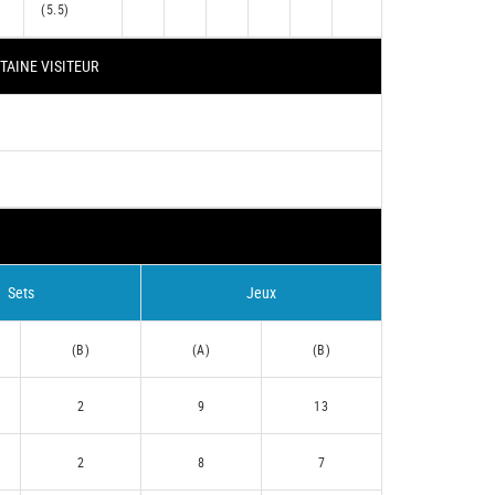
(5.5)
TAINE VISITEUR
Sets
Jeux
(B)
(A)
(B)
2
9
13
2
8
7