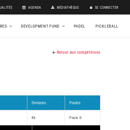
UALITÉS
AGENDA
MÉDIATHÈQUE
SE CONNECTER
DRES
DEVELOPMENT FUND
PADEL
PICKLEBALL
Retour aux compétitions
Divisions
Poules
R6
Poule D