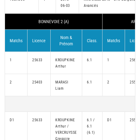
06-03
Avancés
BONNEVOIE 2 (A)
ARQU
Nom &
Matchs
Licence
Class.
Matchs
Licen
Prénom
1
25633
KROUPKINE
6.1
1
25668
Arthur
2
25403
MARASI
6.1
2
25557
Liam
D1
25633
KROUPKINE
6.1 /
D1
25557
Arthur /
6.1
VERCRUYSSE
(6.1)
Gregoire