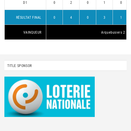
D1
0
2
0
1
0
RÉSULTAT FINAL
0
4
0
3
1
VAINQUEUR
Arquebusiers 2
TITLE SPONSOR