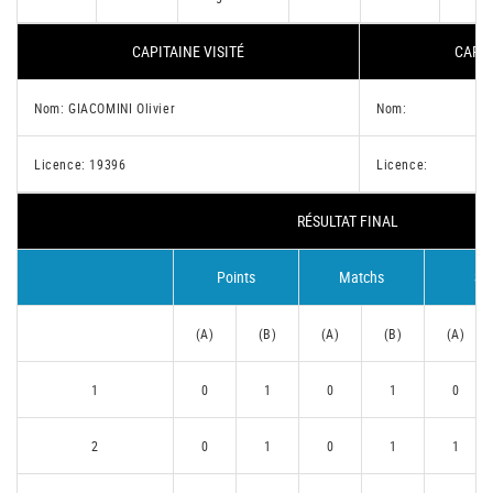
CAPITAINE VISITÉ
CAPIT
Nom: GIACOMINI Olivier
Nom:
Licence: 19396
Licence:
RÉSULTAT FINAL
Points
Matchs
Se
(A)
(B)
(A)
(B)
(A)
1
0
1
0
1
0
2
0
1
0
1
1