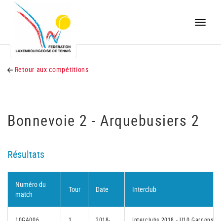
Toggle
naviga
Retour aux compétitions
Bonnevoie 2 - Arquebusiers 2
Résultats
Numéro du
Tour
Date
Interclub
match
10GA006
1
2018-
Interclubs 2018 - U10 Garçons