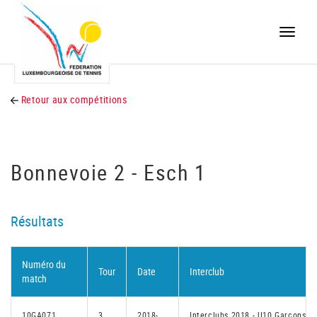
Toggle
naviga
Retour aux compétitions
Bonnevoie 2 - Esch 1
Résultats
Numéro du
Tour
Date
Interclub
match
10GA071
3
2018-
Interclubs 2018 - U10 Garçons