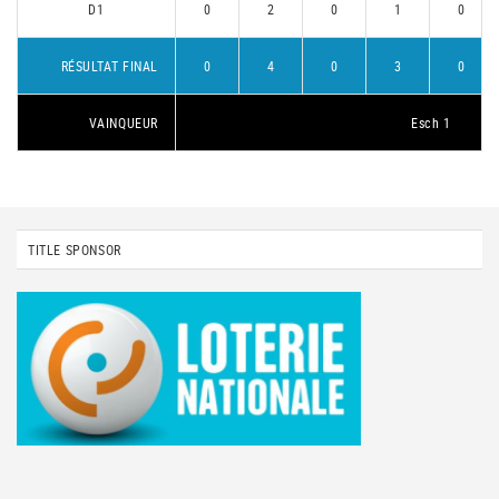
D1
0
2
0
1
0
RÉSULTAT FINAL
0
4
0
3
0
VAINQUEUR
Esch 1
TITLE SPONSOR