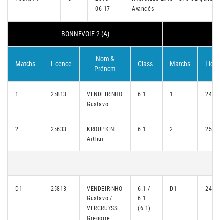
06-17
Avancés
BONNEVOIE 2 (A)
Nom &
Matchs
Licence
Class.
Matchs
Lice
Prénom
1
25813
VENDEIRINHO
6.1
1
2473
Gustavo
2
25633
KROUPKINE
6.1
2
2539
Arthur
D1
25813
VENDEIRINHO
6.1 /
D1
2473
Gustavo /
6.1
VERCRUYSSE
(6.1)
Gregoire