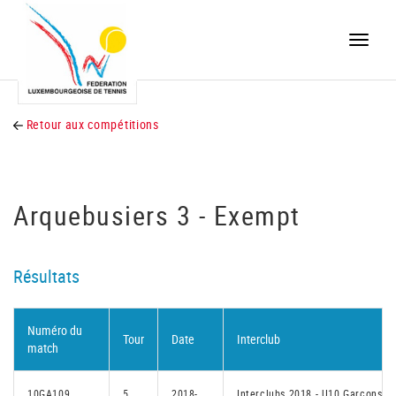
Toggle
naviga
Retour aux compétitions
Arquebusiers 3 - Exempt
Résultats
Numéro du
Tour
Date
Interclub
match
10GA109
5
2018-
Interclubs 2018 - U10 Garçons