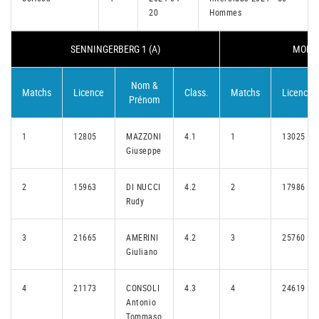
20
Hommes
SENNINGERBERG 1 (A)
MONDO
Nom &
Matchs
Licence
Class.
Matchs
Licence
Prénom
1
12805
MAZZONI
4.1
1
13025
Giuseppe
2
15963
DI NUCCI
4.2
2
17986
Rudy
3
21665
AMERINI
4.2
3
25760
Giuliano
4
21173
CONSOLI
4.3
4
24619
Antonio
Tommaso