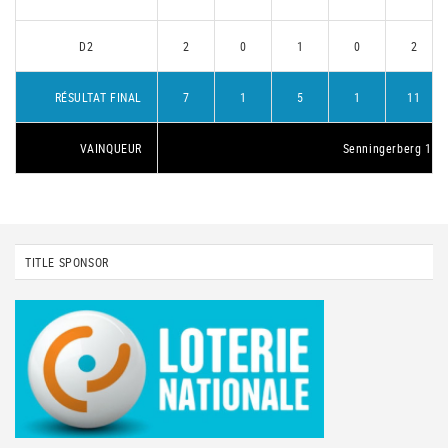
D2
2
0
1
0
2
RÉSULTAT FINAL
7
1
5
1
11
VAINQUEUR
Senningerberg 1
TITLE SPONSOR