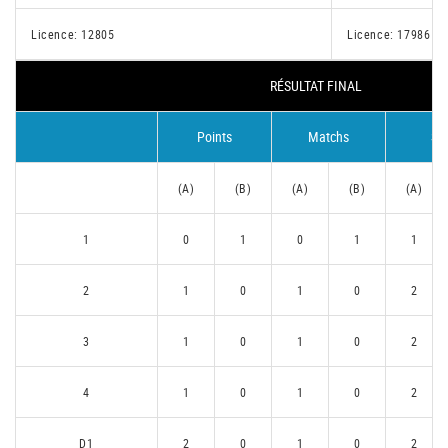
Licence: 12805
Licence: 17986
RÉSULTAT FINAL
Points
Matchs
Se
(A)
(B)
(A)
(B)
(A)
1
0
1
0
1
1
2
1
0
1
0
2
3
1
0
1
0
2
4
1
0
1
0
2
D1
2
0
1
0
2