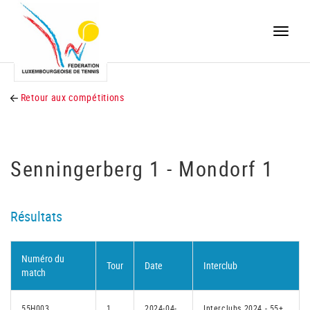
Toggle
naviga
Retour aux compétitions
Senningerberg 1 - Mondorf 1
Résultats
Numéro du
Tour
Date
Interclub
match
55H003
1
2024-04-
Interclubs 2024 - 55+