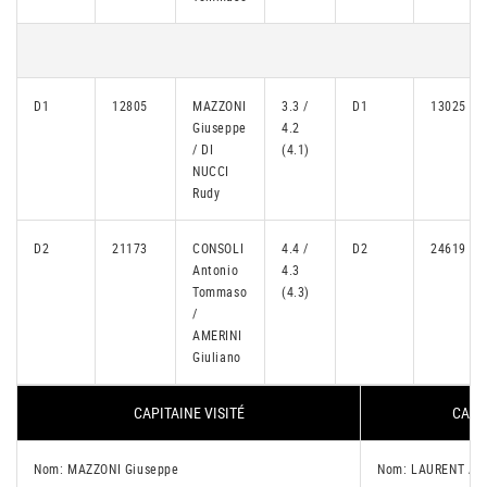
D1
12805
MAZZONI
3.3 /
D1
13025
Giuseppe
4.2
/ DI
(4.1)
NUCCI
Rudy
D2
21173
CONSOLI
4.4 /
D2
24619
Antonio
4.3
Tommaso
(4.3)
/
AMERINI
Giuliano
CAPITAINE VISITÉ
CAPIT
Nom: MAZZONI Giuseppe
Nom: LAURENT Ala