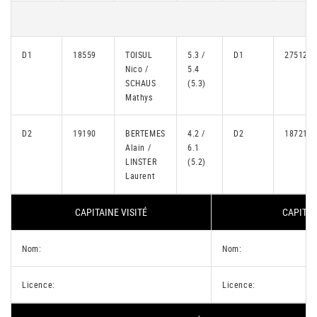
D1
18559
TOISUL
5.3 /
D1
27512
Nico /
5.4
SCHAUS
(5.3)
Mathys
D2
19190
BERTEMES
4.2 /
D2
18721
Alain /
6.1
LINSTER
(5.2)
Laurent
CAPITAINE VISITÉ
CAPITAI
Nom:
Nom:
Licence:
Licence: