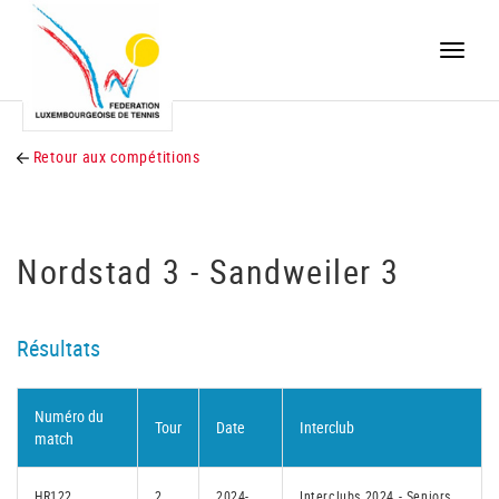
Toggle
naviga
Retour aux compétitions
Nordstad 3 - Sandweiler 3
Résultats
Numéro du
Tour
Date
Interclub
match
HR122
2
2024-
Interclubs 2024 - Seniors