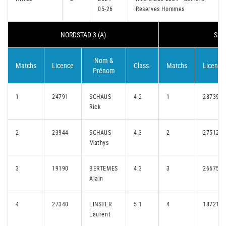
05-26
Reserves Hommes
NORDSTAD 3 (A)
SAN
Nom &
Matchs
Licence
Class.
Matchs
Licence
Prénom
1
24791
SCHAUS
4.2
1
28739
Rick
2
23944
SCHAUS
4.3
2
27512
Mathys
3
19190
BERTEMES
4.3
3
26675
Alain
4
27340
LINSTER
5.1
4
18721
Laurent