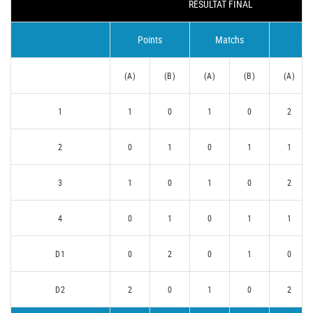
RÉSULTAT FINAL
Points
Matchs
Se
(A)
(B)
(A)
(B)
(A)
1
1
0
1
0
2
2
0
1
0
1
1
3
1
0
1
0
2
4
0
1
0
1
1
D1
0
2
0
1
0
D2
2
0
1
0
2