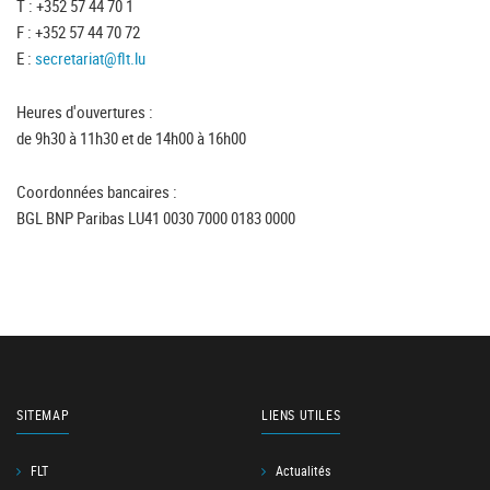
T : +352 57 44 70 1
F : +352 57 44 70 72
E :
secretariat@flt.lu
Heures d'ouvertures :
de 9h30 à 11h30 et de 14h00 à 16h00
Coordonnées bancaires :
BGL BNP Paribas LU41 0030 7000 0183 0000
SITEMAP
LIENS UTILES
FLT
Actualités