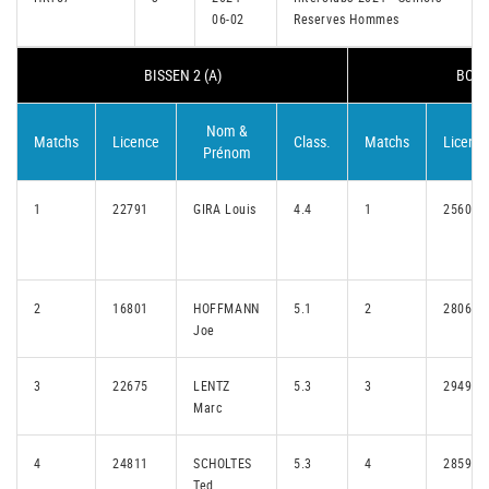
06-02
Reserves Hommes
BISSEN 2 (A)
BONN
Nom &
Matchs
Licence
Class.
Matchs
Licenc
Prénom
1
22791
GIRA Louis
4.4
1
25605
2
16801
HOFFMANN
5.1
2
28069
Joe
3
22675
LENTZ
5.3
3
29492
Marc
4
24811
SCHOLTES
5.3
4
28593
Ted