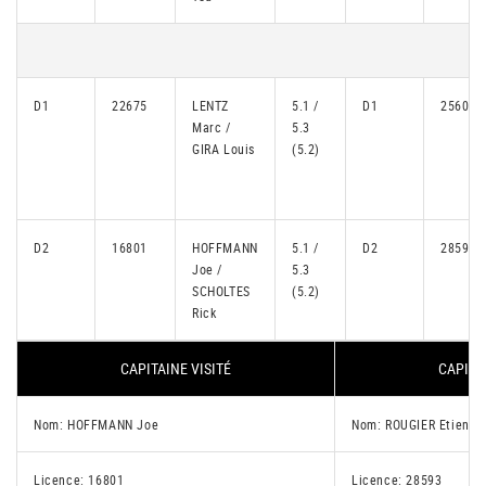
D1
22675
LENTZ
5.1 /
D1
25605
Marc /
5.3
GIRA Louis
(5.2)
D2
16801
HOFFMANN
5.1 /
D2
28593
Joe /
5.3
SCHOLTES
(5.2)
Rick
CAPITAINE VISITÉ
CAPITA
Nom: HOFFMANN Joe
Nom: ROUGIER Etienne
Licence: 16801
Licence: 28593