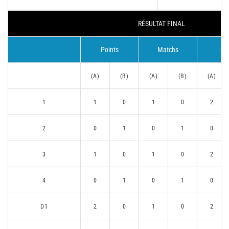
RÉSULTAT FINAL
Points
Matchs
Se
(A)
(B)
(A)
(B)
(A)
1
1
0
1
0
2
2
0
1
0
1
0
3
1
0
1
0
2
4
0
1
0
1
0
D1
2
0
1
0
2