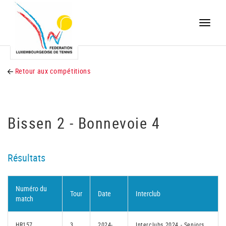
Toggle
naviga
Retour aux compétitions
Bissen 2 - Bonnevoie 4
Résultats
Numéro du
Tour
Date
Interclub
match
HR157
3
2024-
Interclubs 2024 - Seniors