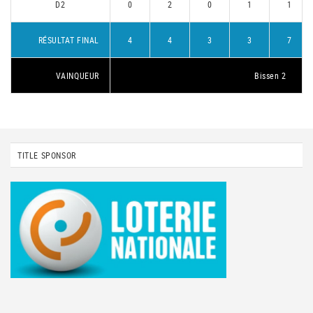
D2
0
2
0
1
1
RÉSULTAT FINAL
4
4
3
3
7
VAINQUEUR
Bissen 2
TITLE SPONSOR