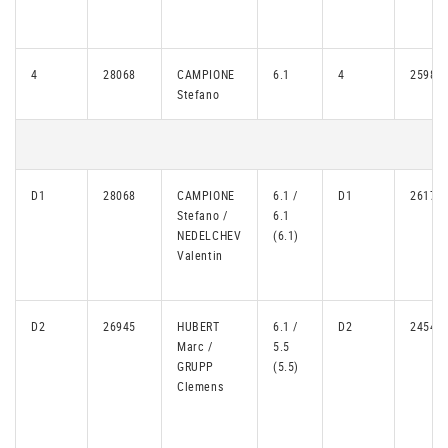
4
28068
CAMPIONE
6.1
4
25983
Stefano
D1
28068
CAMPIONE
6.1 /
D1
26175
Stefano /
6.1
NEDELCHEV
(6.1)
Valentin
D2
26945
HUBERT
6.1 /
D2
24548
Marc /
5.5
GRUPP
(5.5)
Clemens