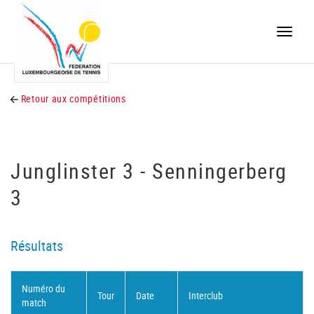
Toggle
naviga
Retour aux compétitions
Junglinster 3 - Senningerberg
3
Résultats
Numéro du
Tour
Date
Interclub
match