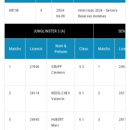
HR158
4
2024-
Interclubs 2024 - Seniors
06-09
Reserves Hommes
JUNGLINSTER 3 (A)
SENNIN
Nom &
Matchs
Licence
Class.
Matchs
Licenc
Prénom
1
27606
GRUPP
5.3
1
24548
Clemens
2
28114
NEDELCHEV
6.1
2
26175
Valentin
3
26945
HUBERT
6.1
3
28154
Marc