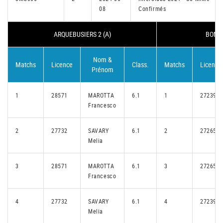
08
Confirmés
ARQUEBUSIERS 2 (A)
BONNE
Nom &
Matchs
Licence
Class.
Matchs
Licence
Prénom
1
28571
MAROTTA
6.1
1
27239
Francesco
2
27732
SAVARY
6.1
2
27265
Melia
3
28571
MAROTTA
6.1
3
27265
Francesco
4
27732
SAVARY
6.1
4
27239
Melia