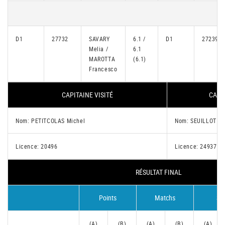
D1
27732
SAVARY
6.1 /
D1
27239
Melia /
6.1
MAROTTA
(6.1)
Francesco
CAPITAINE VISITÉ
CAPI
Nom: PETITCOLAS Michel
Nom: SEUILLOT S
Licence: 20496
Licence: 24937
RÉSULTAT FINAL
Points
Matchs
Se
(A)
(B)
(A)
(B)
(A)