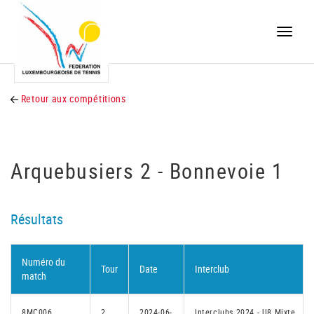
Toggle
naviga
Retour aux compétitions
Arquebusiers 2 - Bonnevoie 1
Résultats
Numéro du
Tour
Date
Interclub
match
8MC006
2
2024-06-
Interclubs 2024 - U8 Mixte