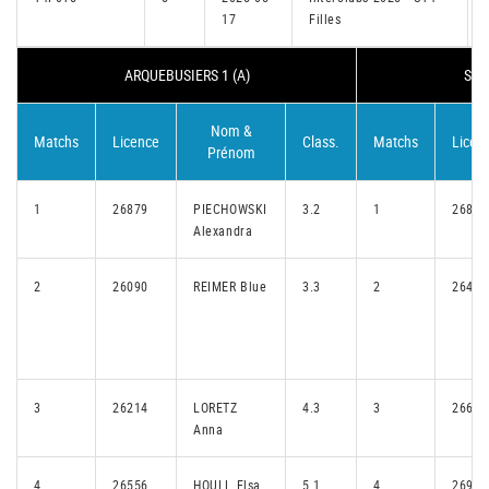
17
Filles
I
ARQUEBUSIERS 1 (A)
SCH
Nom &
Matchs
Licence
Class.
Matchs
Licen
Prénom
1
26879
PIECHOWSKI
3.2
1
26858
Alexandra
2
26090
REIMER Blue
3.3
2
26442
3
26214
LORETZ
4.3
3
26652
Anna
4
26556
HOULL Elsa
5.1
4
26918