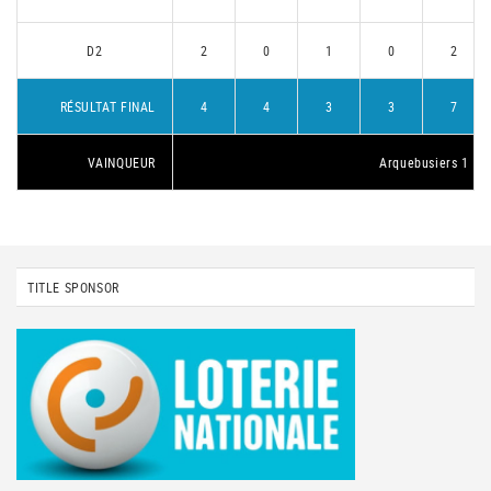
D2
2
0
1
0
2
RÉSULTAT FINAL
4
4
3
3
7
VAINQUEUR
Arquebusiers 1
TITLE SPONSOR