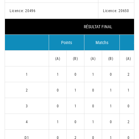
Licence: 20496
Licence: 20650
RÉSULTAT FINAL
Points
Matchs
Se
(A)
(B)
(A)
(B)
(A)
1
1
0
1
0
2
2
0
1
0
1
1
3
0
1
0
1
0
4
1
0
1
0
2
D1
0
2
0
1
0