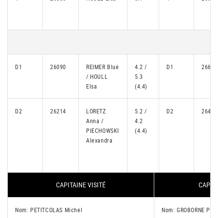
D1
26090
REIMER Blue
4.2 /
D1
26652
/ HOULL
5.3
Elsa
(4.4)
D2
26214
LORETZ
5.2 /
D2
26442
Anna /
4.2
PIECHOWSKI
(4.4)
Alexandra
CAPITAINE VISITÉ
CAPITA
Nom: PETITCOLAS Michel
Nom: GROBORNE Phil