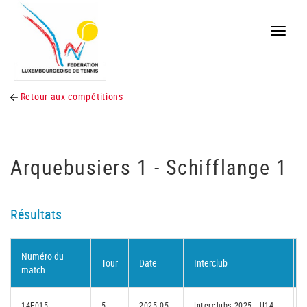
Toggle
naviga
Retour aux compétitions
Arquebusiers 1 - Schifflange 1
Résultats
Numéro du
Tour
Date
Interclub
match
14F015
5
2025-05-
Interclubs 2025 - U14