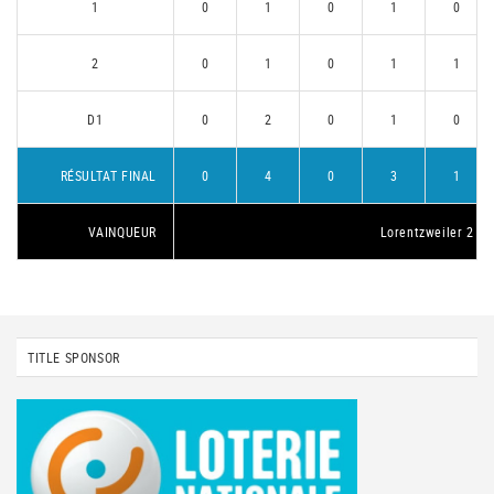
1
0
1
0
1
0
2
0
1
0
1
1
D1
0
2
0
1
0
RÉSULTAT FINAL
0
4
0
3
1
VAINQUEUR
Lorentzweiler 2
TITLE SPONSOR