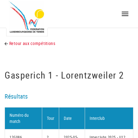
Toggle
naviga
Retour aux compétitions
Gasperich 1 - Lorentzweiler 2
Résultats
Numéro du
Tour
Date
Interclub
match
12G086
2
2025-05-
Interclubs 2025 - U12