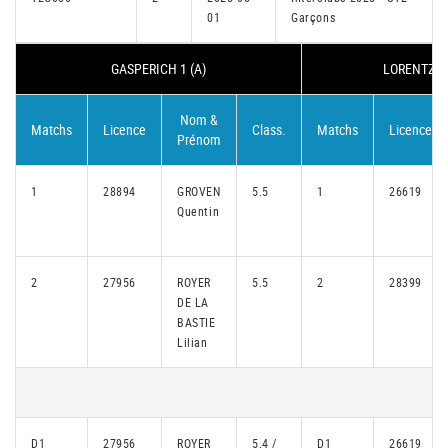
01
Garçons
GASPERICH 1 (A)
LORENTZWEI
Nom &
Matchs
Licence
Class.
Matchs
Licence
Prénom
1
28894
GROVEN
5.5
1
26619
Quentin
2
27956
ROYER
5.5
2
28399
DE LA
BASTIE
Lilian
D1
27956
ROYER
5.4 /
D1
26619