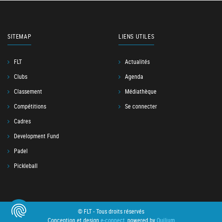
SITEMAP
LIENS UTILES
FLT
Actualités
Clubs
Agenda
Classement
Médiathèque
Compétitions
Se connecter
Cadres
Development Fund
Padel
Pickleball
© FLT - Tous droits réservés
Conception et design
e-connect
, powered by
Quilium