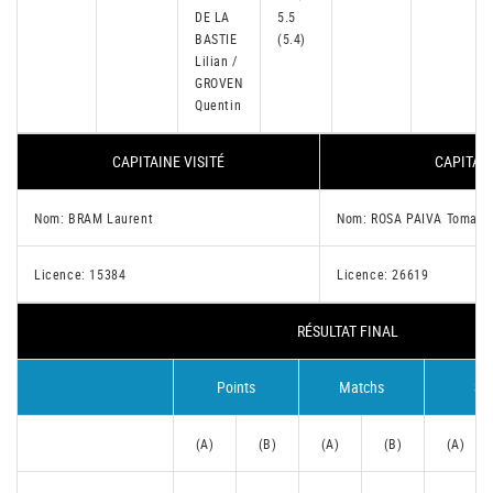
DE LA
5.5
BASTIE
(5.4)
Lilian /
GROVEN
Quentin
CAPITAINE VISITÉ
CAPITAIN
Nom: BRAM Laurent
Nom: ROSA PAIVA Tomas
Licence: 15384
Licence: 26619
RÉSULTAT FINAL
Points
Matchs
Se
(A)
(B)
(A)
(B)
(A)