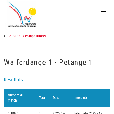
Toggle
naviga
Retour aux compétitions
Walferdange 1 - Petange 1
Résultats
Numéro du
Tour
Date
Interclub
match
45H026
3
2025-05-
Interclubs 2025 - 45+