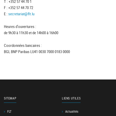
T : +352 57 44 70 1
F : +352 57 44 70 72
E :
secretariat@flt.lu
Heures d'ouvertures :
de 9h30 à 11h30 et de 14h00 à 16h00
Coordonnées bancaires :
BGL BNP Paribas LU41 0030 7000 0183 0000
SITEMAP
LIENS UTILES
FLT
Actualités