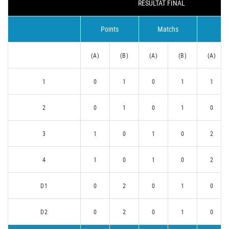
RÉSULTAT FINAL
Points
Matchs
Se
(A)
(B)
(A)
(B)
(A)
1
0
1
0
1
1
2
0
1
0
1
0
3
1
0
1
0
2
4
1
0
1
0
2
D1
0
2
0
1
0
D2
0
2
0
1
0