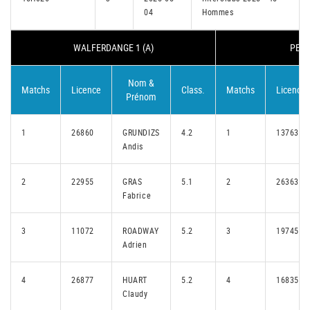
04
Hommes
WALFERDANGE 1 (A)
PETA
Nom &
Matchs
Licence
Class.
Matchs
Licence
Prénom
1
26860
GRUNDIZS
4.2
1
13763
Andis
2
22955
GRAS
5.1
2
26363
Fabrice
3
11072
ROADWAY
5.2
3
19745
Adrien
4
26877
HUART
5.2
4
16835
Claudy