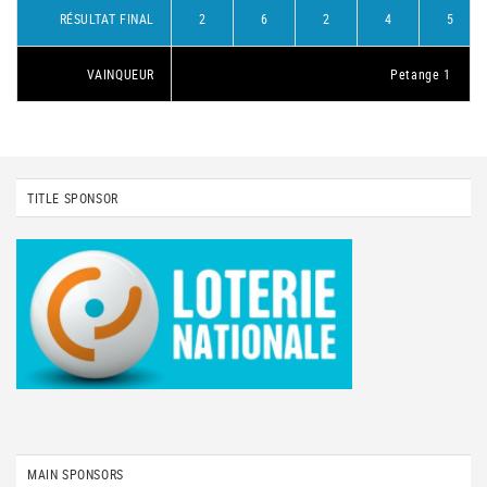
RÉSULTAT FINAL
2
6
2
4
5
VAINQUEUR
Petange 1
TITLE SPONSOR
MAIN SPONSORS