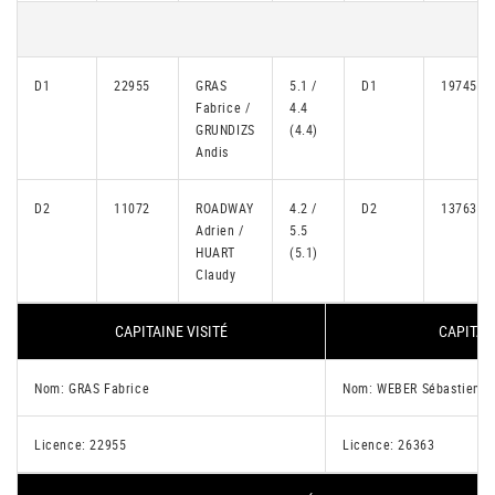
D1
22955
GRAS
5.1 /
D1
19745
Fabrice /
4.4
GRUNDIZS
(4.4)
Andis
D2
11072
ROADWAY
4.2 /
D2
13763
Adrien /
5.5
HUART
(5.1)
Claudy
CAPITAINE VISITÉ
CAPITAI
Nom: GRAS Fabrice
Nom: WEBER Sébastien
Licence: 22955
Licence: 26363