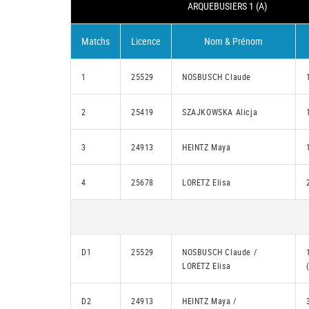
ARQUEBUSIERS 1 (A)
Matchs
Licence
Nom & Prénom
1
25529
NOSBUSCH Claude
2
25419
SZAJKOWSKA Alicja
3
24913
HEINTZ Maya
4
25678
LORETZ Elisa
D1
25529
NOSBUSCH Claude /
LORETZ Elisa
D2
24913
HEINTZ Maya /