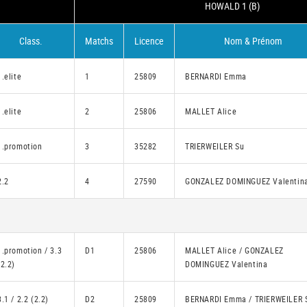
HOWALD 1 (B)
Class.
Matchs
Licence
Nom & Prénom
1.elite
1
25809
BERNARDI Emma
1.elite
2
25806
MALLET Alice
1.promotion
3
35282
TRIERWEILER Su
2.2
4
27590
GONZALEZ DOMINGUEZ Valentin
1.promotion / 3.3
D1
25806
MALLET Alice / GONZALEZ
(2.2)
DOMINGUEZ Valentina
3.1 / 2.2 (2.2)
D2
25809
BERNARDI Emma / TRIERWEILER 