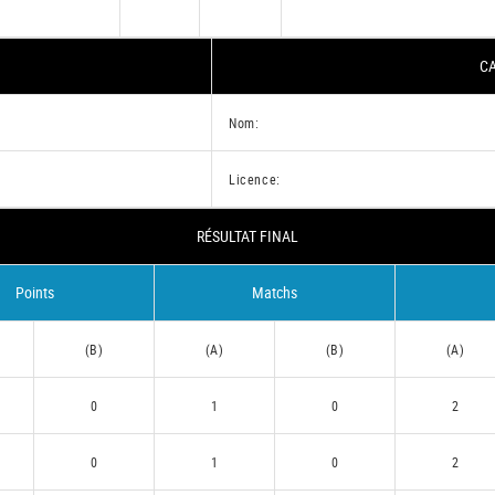
CA
Nom:
Licence:
RÉSULTAT FINAL
Points
Matchs
(B)
(A)
(B)
(A)
0
1
0
2
0
1
0
2