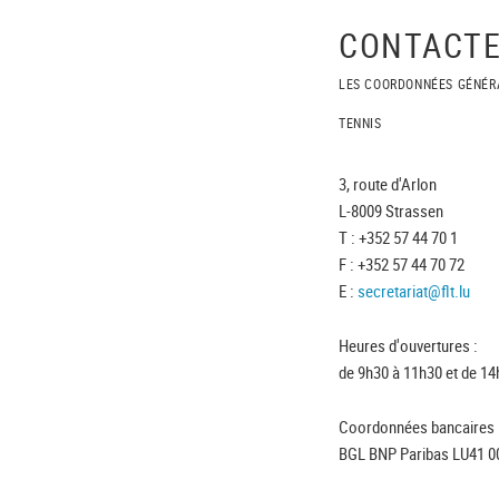
CONTACTE
LES COORDONNÉES GÉNÉR
TENNIS
3, route d'Arlon
L-8009 Strassen
T : +352 57 44 70 1
F : +352 57 44 70 72
E :
secretariat@flt.lu
Heures d'ouvertures :
de 9h30 à 11h30 et de 14
Coordonnées bancaires 
BGL BNP Paribas LU41 0