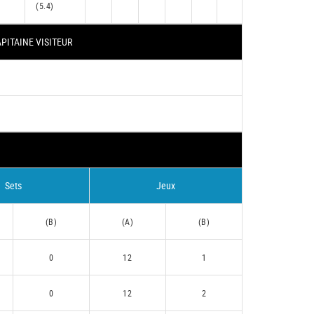
(5.4)
PITAINE VISITEUR
Sets
Jeux
(B)
(A)
(B)
0
12
1
0
12
2