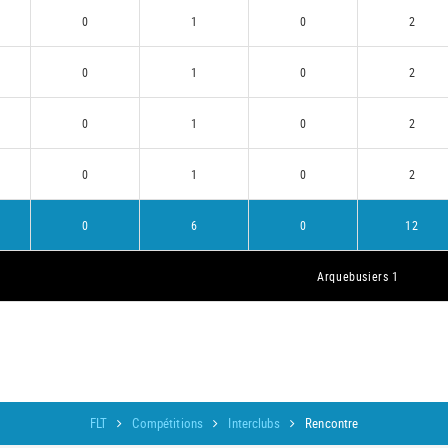
0
1
0
2
0
1
0
2
0
1
0
2
0
1
0
2
0
6
0
12
Arquebusiers 1
FLT
Compétitions
Interclubs
Rencontre