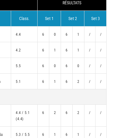
RÉSULTATS
Class.
Set 1
Set 2
Set 3
4.4
6
0
6
1
/
/
4.2
6
1
6
1
/
/
5.5
6
0
6
0
/
/
a
5.1
6
1
6
2
/
/
4.4 / 5.1
6
2
6
2
/
/
(4.4)
Su
5.3 / 5.5
6
1
6
1
/
/