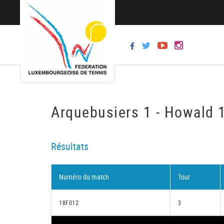
Arquebusiers 1 - Howald 
Résultats
Numéro du match
Tour
18F012
3