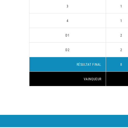
3
1
4
1
D1
2
D2
2
RÉSULTAT FINAL
8
VAINQUEUR