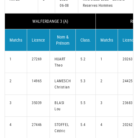
06-08
Reserves Hommes
WALFERDANGE 3 (A)
REMI
Nom &
Matchs
Licence
Class.
Matchs
Licence
Prénom
1
27269
HUART
5.2
1
20263
Theo
2
14965
LAMESCH
5.3
2
24425
Christian
3
35039
BLASI
5.5
3
23683
Lou
4
27446
STOFFEL
5.4
4
20262
Cédric