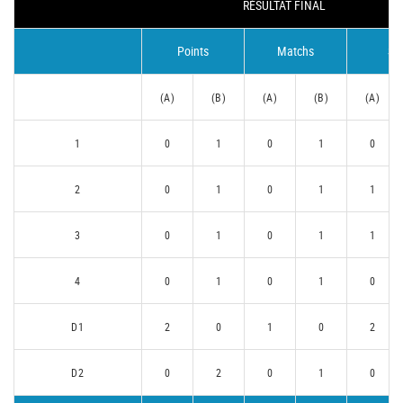
RÉSULTAT FINAL
Points
Matchs
Se
(A)
(B)
(A)
(B)
(A)
1
0
1
0
1
0
2
0
1
0
1
1
3
0
1
0
1
1
4
0
1
0
1
0
D1
2
0
1
0
2
D2
0
2
0
1
0