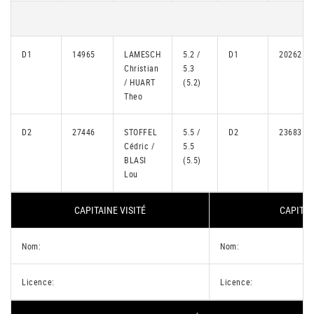
D1
14965
LAMESCH
5.2 /
D1
20262
Christian
5.3
/ HUART
(5.2)
Theo
D2
27446
STOFFEL
5.5 /
D2
23683
Cédric /
5.5
BLASI
(5.5)
Lou
CAPITAINE VISITÉ
CAPITAI
Nom:
Nom:
Licence:
Licence: