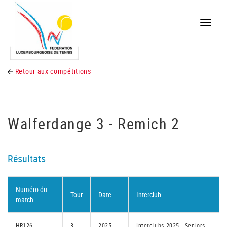
Toggle
naviga
Retour aux compétitions
Walferdange 3 - Remich 2
Résultats
Numéro du
Tour
Date
Interclub
match
HR126
3
2025-
Interclubs 2025 - Seniors