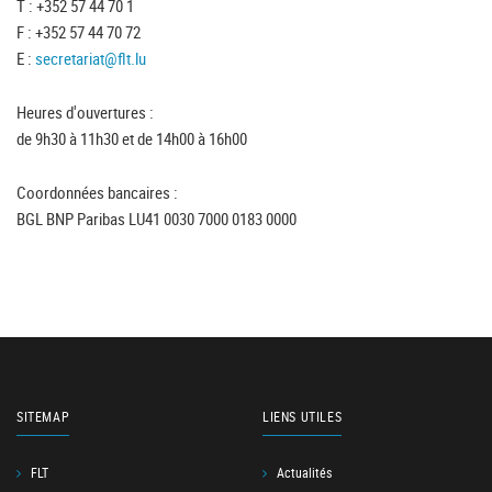
T : +352 57 44 70 1
F : +352 57 44 70 72
E :
secretariat@flt.lu
Heures d'ouvertures :
de 9h30 à 11h30 et de 14h00 à 16h00
Coordonnées bancaires :
BGL BNP Paribas LU41 0030 7000 0183 0000
SITEMAP
LIENS UTILES
FLT
Actualités