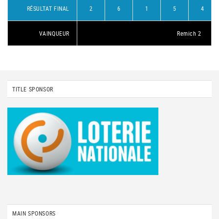
RÉSULTAT FINAL
2
6
1
5
4
VAINQUEUR
Remich 2
TITLE SPONSOR
MAIN SPONSORS