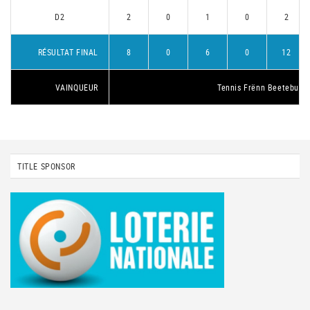
D2
2
0
1
0
2
RÉSULTAT FINAL
8
0
6
0
12
VAINQUEUR
Tennis Frënn Beetebuer
TITLE SPONSOR