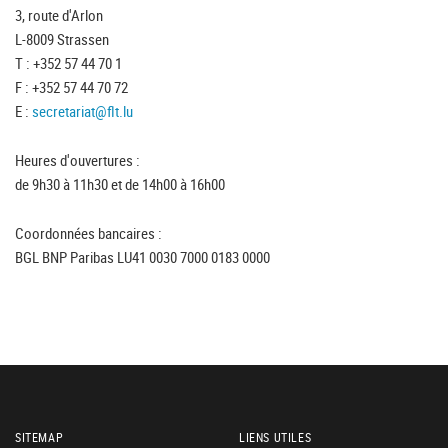
3, route d'Arlon
L-8009 Strassen
T : +352 57 44 70 1
F : +352 57 44 70 72
E :
secretariat@flt.lu
Heures d'ouvertures :
de 9h30 à 11h30 et de 14h00 à 16h00
Coordonnées bancaires :
BGL BNP Paribas LU41 0030 7000 0183 0000
SITEMAP
LIENS UTILES