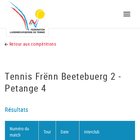
Toggle
naviga
Retour aux compétitions
Tennis Frënn Beetebuerg 2 -
Petange 4
Résultats
Numéro du
Tour
Date
Interclub
match