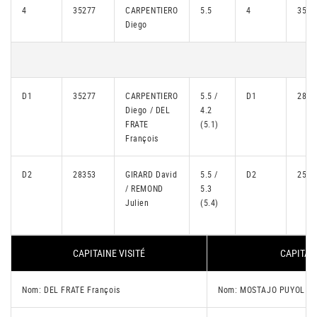
4
35277
CARPENTIERO
5.5
4
3544
Diego
D1
35277
CARPENTIERO
5.5 /
D1
2888
Diego / DEL
4.2
FRATE
(5.1)
François
D2
28353
GIRARD David
5.5 /
D2
2569
/ REMOND
5.3
Julien
(5.4)
CAPITAINE VISITÉ
CAPITAIN
Nom: DEL FRATE François
Nom: MOSTAJO PUYOL Ig