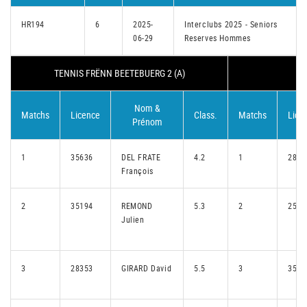
HR194
6
2025-
Interclubs 2025 - Seniors
06-29
Reserves Hommes
TENNIS FRËNN BEETEBUERG 2 (A)
Nom &
Matchs
Licence
Class.
Matchs
Lice
Prénom
1
35636
DEL FRATE
4.2
1
2888
François
2
35194
REMOND
5.3
2
2569
Julien
3
28353
GIRARD David
5.5
3
3534