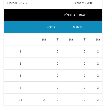
Licence: 35636
Licence: 25690
RÉSULTAT FINAL
Points
Matchs
Se
(A)
(B)
(A)
(B)
(A)
1
1
0
1
0
2
2
1
0
1
0
2
3
1
0
1
0
2
4
1
0
1
0
2
D1
2
0
1
0
2