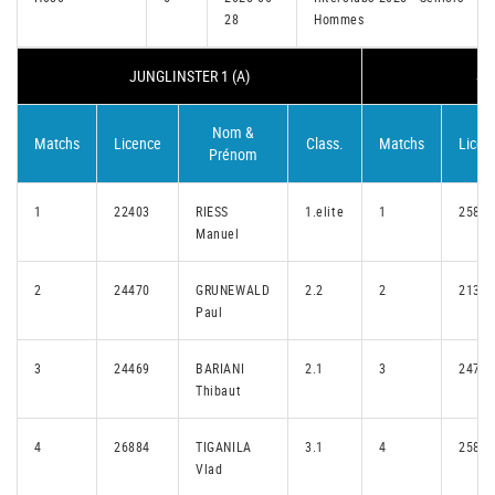
28
Hommes
JUNGLINSTER 1 (A)
SA
Nom &
Matchs
Licence
Class.
Matchs
Licen
Prénom
1
22403
RIESS
1.elite
1
25835
Manuel
2
24470
GRUNEWALD
2.2
2
21381
Paul
3
24469
BARIANI
2.1
3
24794
Thibaut
4
26884
TIGANILA
3.1
4
25880
Vlad