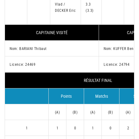
Vlad /
3.3
DECKER Eric
(3.3)
CAPITAINE VISITÉ
CAPITA
Nom: BARIANI Thibaut
Nom: KUFFER Ben
Licence: 24469
Licence: 24794
RÉSULTAT FINAL
Points
Matchs
Set
(A)
(B)
(A)
(B)
(A)
1
1
0
1
0
2