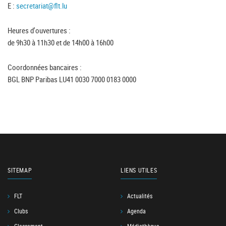
E :
secretariat@flt.lu
Heures d'ouvertures :
de 9h30 à 11h30 et de 14h00 à 16h00
Coordonnées bancaires :
BGL BNP Paribas LU41 0030 7000 0183 0000
SITEMAP
LIENS UTILES
FLT
Actualités
Clubs
Agenda
Classement
Médiathèque