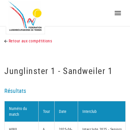
Toggle
naviga
Retour aux compétitions
Junglinster 1 - Sandweiler 1
Résultats
Numéro du
Tour
Date
Interclub
match
H080
6
2025-06-
Interclubs 2025 - Seniors