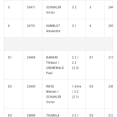
5
35411
SCHUHLER
3.2
5
24449
Victor
6
26751
HUMBLET
3.1
6
28166
Alexandre
D1
24469
BARIANI
2.2 /
D1
21165
Thibaut /
2.2
GRUNEWALD
(2.2)
Paul
D2
22403
RIESS
1.elite
D2
25835
Manuel /
/ 3.2
SCHUHLER
(2.1)
Victor
D3
26884
TIGANILA
3.3 /
D3
21381