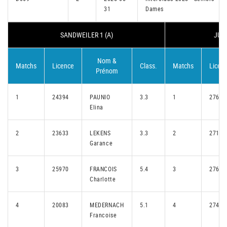
31
Dames
SANDWEILER 1 (A)
JUNG
Nom &
Matchs
Licence
Class.
Matchs
Licen
Prénom
1
24394
PAUNIO
3.3
1
27692
Elina
2
23633
LEKENS
3.3
2
27187
Garance
3
25970
FRANCOIS
5.4
3
27691
Charlotte
4
20083
MEDERNACH
5.1
4
27489
Francoise