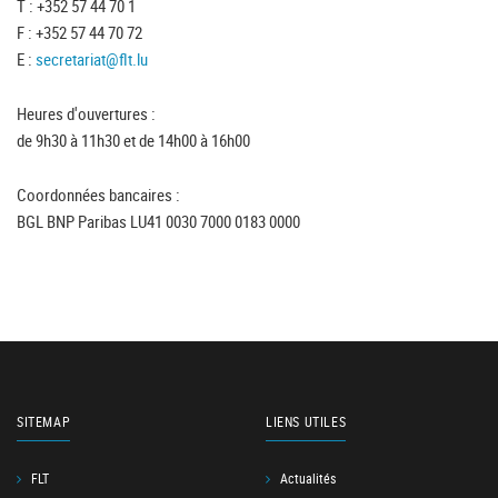
T : +352 57 44 70 1
F : +352 57 44 70 72
E :
secretariat@flt.lu
Heures d'ouvertures :
de 9h30 à 11h30 et de 14h00 à 16h00
Coordonnées bancaires :
BGL BNP Paribas LU41 0030 7000 0183 0000
SITEMAP
LIENS UTILES
FLT
Actualités