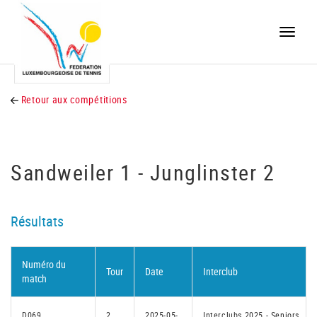
Toggle
naviga
Retour aux compétitions
Sandweiler 1 - Junglinster 2
Résultats
Numéro du
Tour
Date
Interclub
match
D069
2
2025-05-
Interclubs 2025 - Seniors