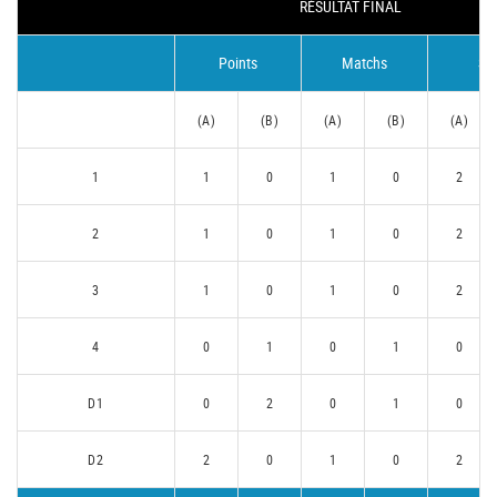
RÉSULTAT FINAL
Points
Matchs
Se
(A)
(B)
(A)
(B)
(A)
1
1
0
1
0
2
2
1
0
1
0
2
3
1
0
1
0
2
4
0
1
0
1
0
D1
0
2
0
1
0
D2
2
0
1
0
2