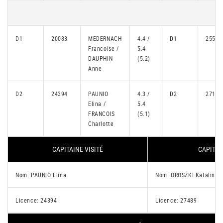
D1
20083
MEDERNACH
4.4 /
D1
25541
Francoise /
5.4
DAUPHIN
(5.2)
Anne
D2
24394
PAUNIO
4.3 /
D2
27187
Elina /
5.4
FRANCOIS
(5.1)
Charlotte
CAPITAINE VISITÉ
CAPITAI
Nom: PAUNIO Elina
Nom: OROSZKI Katalin
Licence: 24394
Licence: 27489