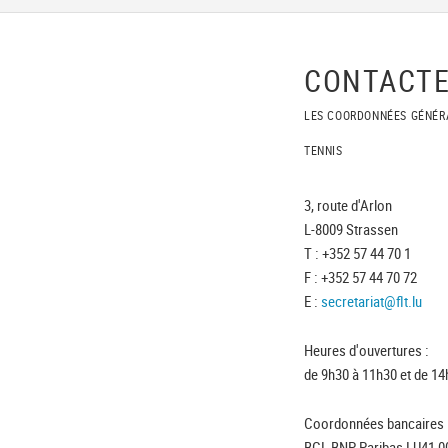
CONTACTE
LES COORDONNÉES GÉNÉR
TENNIS
3, route d'Arlon
L-8009 Strassen
T : +352 57 44 70 1
F : +352 57 44 70 72
E :
secretariat@flt.lu
Heures d'ouvertures :
de 9h30 à 11h30 et de 14
Coordonnées bancaires 
BGL BNP Paribas LU41 0