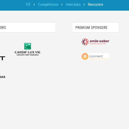
FLT
Compétitions
Interclubs
Rencontre
SORS
PREMIUM SPONSORS