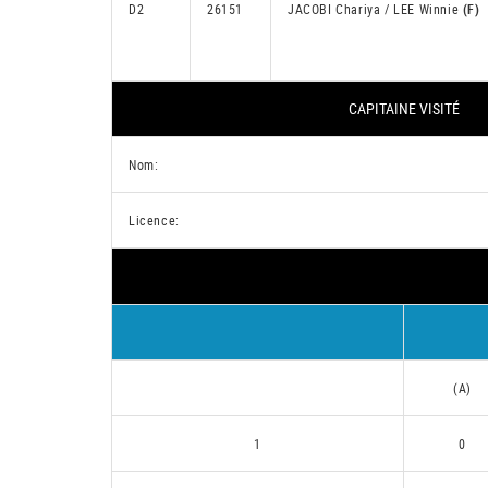
D2
26151
JACOBI Chariya / LEE Winnie
(F)
CAPITAINE VISITÉ
Nom:
Licence:
(A)
1
0