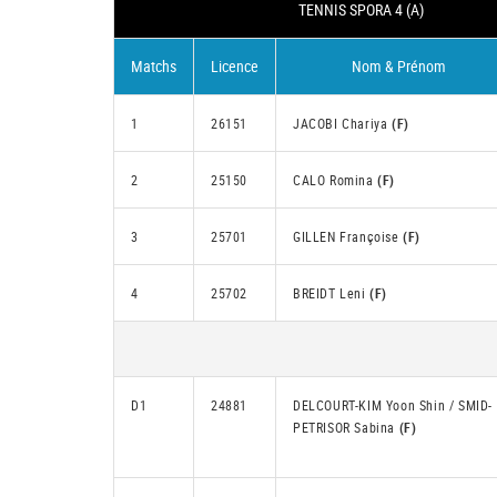
TENNIS SPORA 4 (A)
Matchs
Licence
Nom & Prénom
1
26151
JACOBI Chariya
(F)
2
25150
CALO Romina
(F)
3
25701
GILLEN Françoise
(F)
4
25702
BREIDT Leni
(F)
D1
24881
DELCOURT-KIM Yoon Shin / SMID-
PETRISOR Sabina
(F)