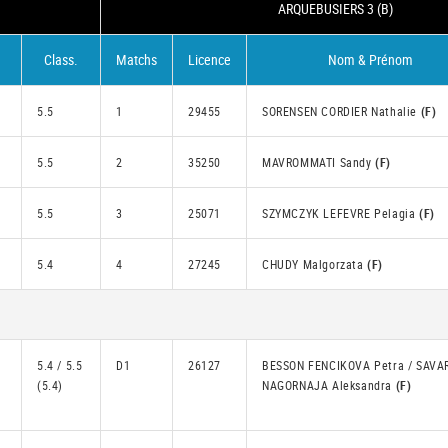
ARQUEBUSIERS 3 (B)
Class.
Matchs
Licence
Nom & Prénom
5.5
1
29455
SORENSEN CORDIER Nathalie
(F)
5.5
2
35250
MAVROMMATI Sandy
(F)
5.5
3
25071
SZYMCZYK LEFEVRE Pelagia
(F)
5.4
4
27245
CHUDY Malgorzata
(F)
5.4 / 5.5
D1
26127
BESSON FENCIKOVA Petra / SAVA
(5.4)
NAGORNAJA Aleksandra
(F)