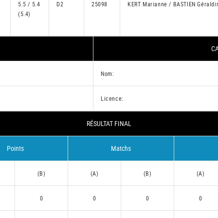
5.5 / 5.4
D2
25098
KERT Marianne / BASTIEN Gérald
(5.4)
CA
Nom:
Licence:
RÉSULTAT FINAL
Points
Matchs
(B)
(A)
(B)
(A)
0
0
0
0