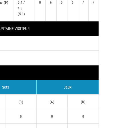
ine
(F)
5.4 /
0
6
0
6
/
/
4.3
(5.1)
PITAINE VISITEUR
Sets
Jeux
(B)
(A)
(B)
0
0
0