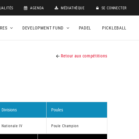
UALITÉS
AGENDA
MÉDIATHÈQUE
SE CONNECTER
DRES
DEVELOPMENT FUND
PADEL
PICKLEBALL
Retour aux compétitions
Divisions
Poules
Nationale IV
Poule Champion