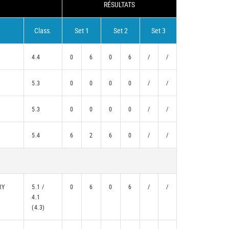
RÉSULTATS
Class.
Set 1
Set 2
Set 3
4.4
0
6
0
6
/
/
5.3
0
0
0
0
/
/
5.3
0
0
0
0
/
/
5.4
6
2
6
0
/
/
RY
5.1 /
0
6
0
6
/
/
4.1
(4.3)