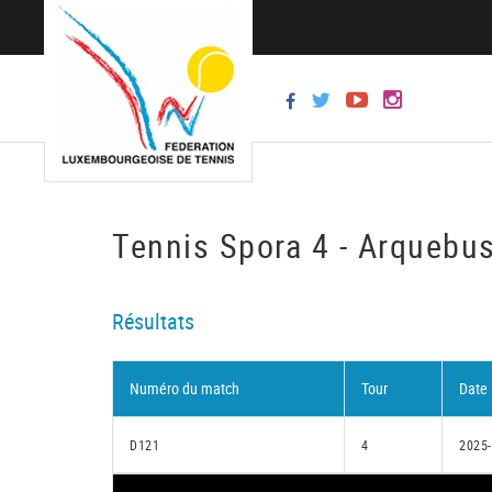
Tennis Spora 4 - Arquebus
Résultats
Numéro du match
Tour
Date
D121
4
2025-