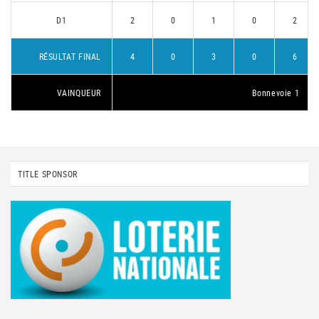
D1
2
0
1
0
2
RÉSULTAT FINAL
4
0
3
0
6
VAINQUEUR
Bonnevoie 1
TITLE SPONSOR