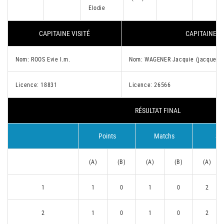
Elodie
CAPITAINE VISITÉ
CAPITAINE V
Nom: ROOS Evie I.m.
Nom: WAGENER Jacquie (jacquelin
Licence: 18831
Licence: 26566
RÉSULTAT FINAL
Points
Matchs
Se
(A)
(B)
(A)
(B)
(A)
1
1
0
1
0
2
2
1
0
1
0
2