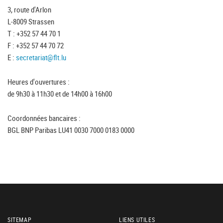
3, route d'Arlon
L-8009 Strassen
T : +352 57 44 70 1
F : +352 57 44 70 72
E :
secretariat@flt.lu
Heures d'ouvertures :
de 9h30 à 11h30 et de 14h00 à 16h00
Coordonnées bancaires :
BGL BNP Paribas LU41 0030 7000 0183 0000
SITEMAP
LIENS UTILES