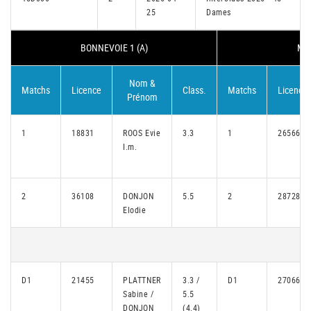
25
Dames
BONNEVOIE 1 (A)
MER
Nom &
Matchs
Licence
Class.
Matchs
Licence
Prénom
1
18831
ROOS Evie
3.3
1
26566
I.m.
2
36108
DONJON
5.5
2
28728
Elodie
D1
21455
PLATTNER
3.3 /
D1
27066
Sabine /
5.5
DONJON
(4.4)