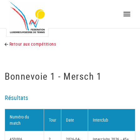
Toggle
naviga
Retour aux compétitions
Bonnevoie 1 - Mersch 1
Résultats
Numéro du
Tour
Date
Interclub
match
45D006
2
2026-04-
Interclubs 2026 - 45+