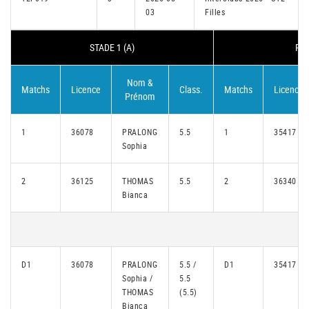
03
Filles
STADE 1 (A)
REM
Nom &
Matchs
Licence
Class.
Matchs
Licence
Prénom
1
36078
PRALONG
5.5
1
35417
Sophia
2
36125
THOMAS
5.5
2
36340
Bianca
D1
36078
PRALONG
5.5 /
D1
35417
Sophia /
5.5
THOMAS
(5.5)
Bianca