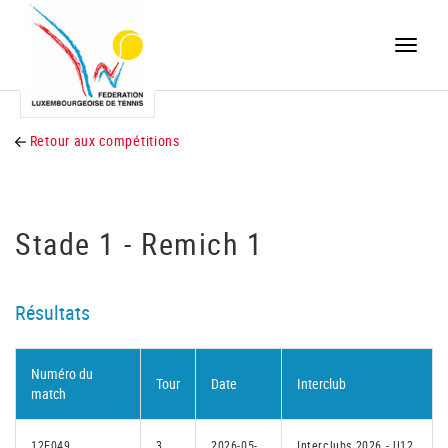
Toggle
naviga
Retour aux compétitions
Stade 1 - Remich 1
Résultats
Numéro du
Tour
Date
Interclub
match
12F049
3
2026-05-
Interclubs 2026 - U12