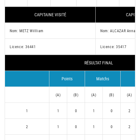
CAPITAINE VISITÉ
CAPITAI
Nom: METZ Willliam
Nom: ALCAZAR Anna
Licence: 36441
Licence: 35417
RÉSULTAT FINAL
Points
Matchs
Se
(A)
(B)
(A)
(B)
(A)
1
1
0
1
0
2
2
1
0
1
0
2