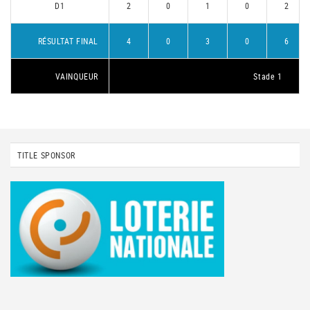
D1
2
0
1
0
2
RÉSULTAT FINAL
4
0
3
0
6
VAINQUEUR
Stade 1
TITLE SPONSOR