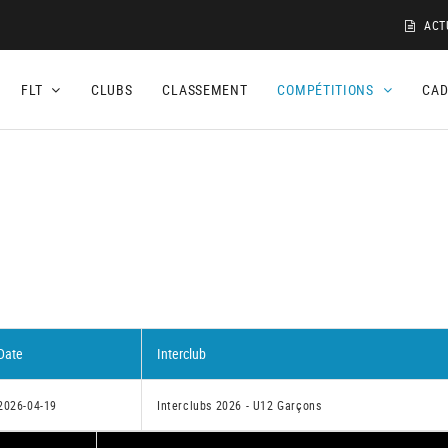
ACT
FLT
CLUBS
CLASSEMENT
COMPÉTITIONS
CA
3
Date
Interclub
2026-04-19
Interclubs 2026 - U12 Garçons