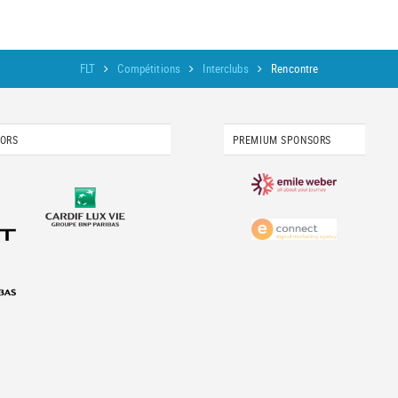
FLT
Compétitions
Interclubs
Rencontre
SORS
PREMIUM SPONSORS