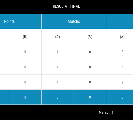
RÉSULTAT FINAL
Points
Matchs
(B)
(A)
(B)
(A)
0
1
0
2
0
1
0
2
0
1
0
2
0
3
0
6
Mersch 1