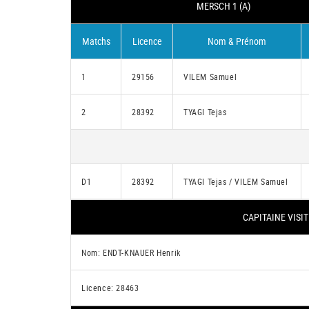
MERSCH 1 (A)
Matchs
Licence
Nom & Prénom
1
29156
VILEM Samuel
2
28392
TYAGI Tejas
D1
28392
TYAGI Tejas / VILEM Samuel
CAPITAINE VISIT
Nom: ENDT-KNAUER Henrik
Licence: 28463