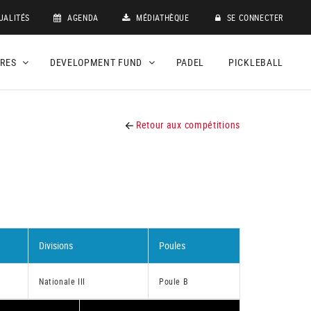
UALITÉS
AGENDA
MÉDIATHÈQUE
SE CONNECTER
DRES
DEVELOPMENT FUND
PADEL
PICKLEBALL
Retour aux compétitions
Divisions
Poules
Nationale III
Poule B