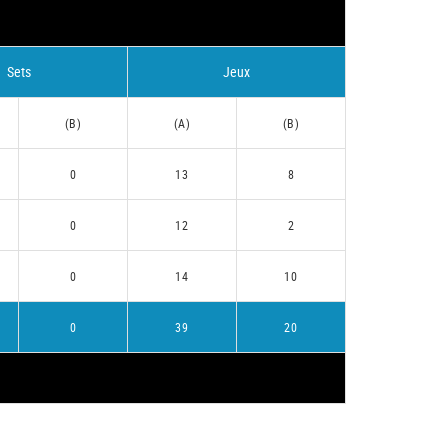
Sets
Jeux
(B)
(A)
(B)
0
13
8
0
12
2
0
14
10
0
39
20