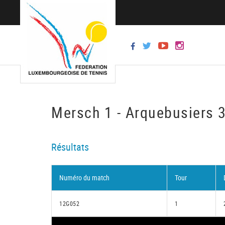
Mersch 1 - Arquebusiers 
Résultats
Numéro du match
Tour
12G052
1