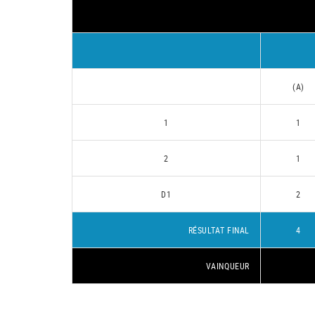
(A)
1
1
2
1
D1
2
RÉSULTAT FINAL
4
VAINQUEUR