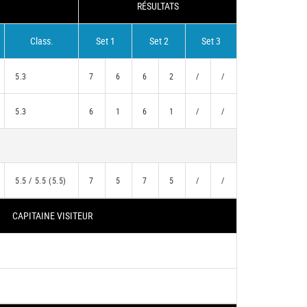
RÉSULTATS
Class.
Set 1
Set 2
Set 3
5.3
7
6
6
2
/
/
5.3
6
1
6
1
/
/
5.5 / 5.5 (5.5)
7
5
7
5
/
/
CAPITAINE VISITEUR