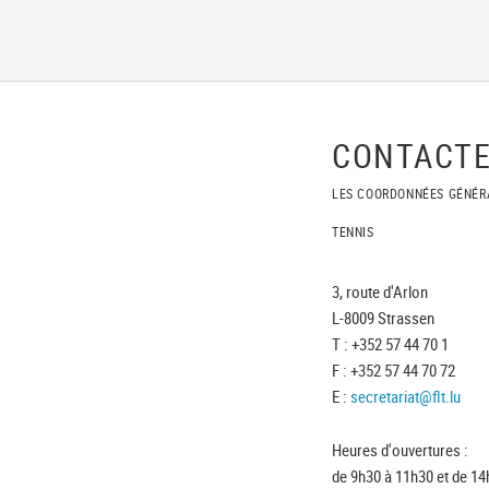
CONTACTE
LES COORDONNÉES GÉNÉR
TENNIS
3, route d'Arlon
L-8009 Strassen
T : +352 57 44 70 1
F : +352 57 44 70 72
E :
secretariat@flt.lu
Heures d'ouvertures :
de 9h30 à 11h30 et de 14