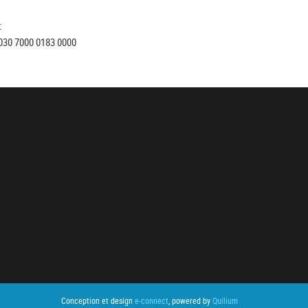
:
030 7000 0183 0000
Conception et design
e-connect
, powered by
Quilium