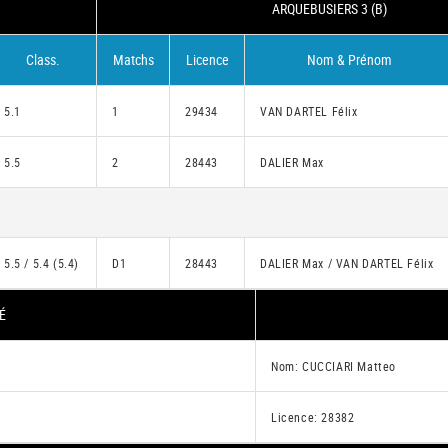
ARQUEBUSIERS 3 (B)
Class.
Matchs
Licence
Nom & Prénom
5.1
1
29434
VAN DARTEL Félix
5.5
2
28443
DALIER Max
5.5 / 5.4 (5.4)
D1
28443
DALIER Max / VAN DARTEL Félix
É
Nom: CUCCIARI Matteo
Licence: 28382