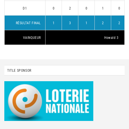
D1
0
2
0
1
0
RÉSULTAT FINAL
1
3
1
2
2
VAINQUEUR
Howald 3
TITLE SPONSOR