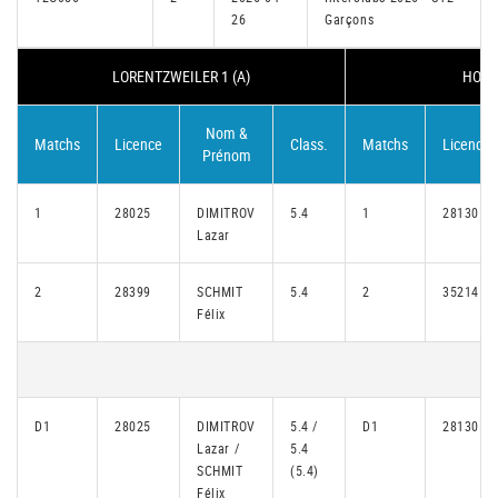
26
Garçons
LORENTZWEILER 1 (A)
HOWA
Nom &
Matchs
Licence
Class.
Matchs
Licence
Prénom
1
28025
DIMITROV
5.4
1
28130
Lazar
2
28399
SCHMIT
5.4
2
35214
Félix
D1
28025
DIMITROV
5.4 /
D1
28130
Lazar /
5.4
SCHMIT
(5.4)
Félix