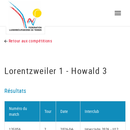
Toggle
naviga
Retour aux compétitions
Lorentzweiler 1 - Howald 3
Résultats
Numéro du
Tour
Date
Interclub
match
12G056
2
2026-04-
Interclubs 2026 - U12