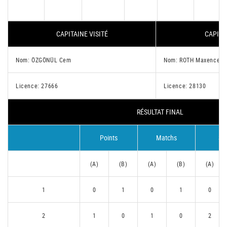
CAPITAINE VISITÉ
CAPITA
Nom: ÖZGÖNÜL Cem
Nom: ROTH Maxence
Licence: 27666
Licence: 28130
RÉSULTAT FINAL
Points
Matchs
Se
(A)
(B)
(A)
(B)
(A)
1
0
1
0
1
0
2
1
0
1
0
2