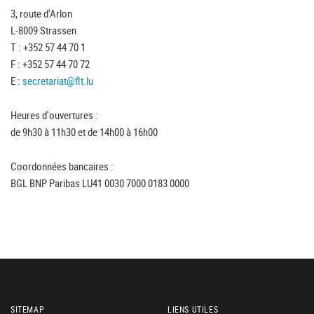
3, route d'Arlon
L-8009 Strassen
T : +352 57 44 70 1
F : +352 57 44 70 72
E :
secretariat@flt.lu
Heures d'ouvertures :
de 9h30 à 11h30 et de 14h00 à 16h00
Coordonnées bancaires :
BGL BNP Paribas LU41 0030 7000 0183 0000
SITEMAP
LIENS UTILES