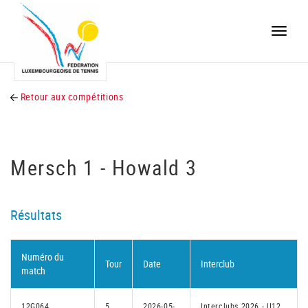
Toggle
naviga
Retour aux compétitions
Mersch 1 - Howald 3
Résultats
Numéro du
Tour
Date
Interclub
match
12G064
5
2026-05-
Interclubs 2026 - U12