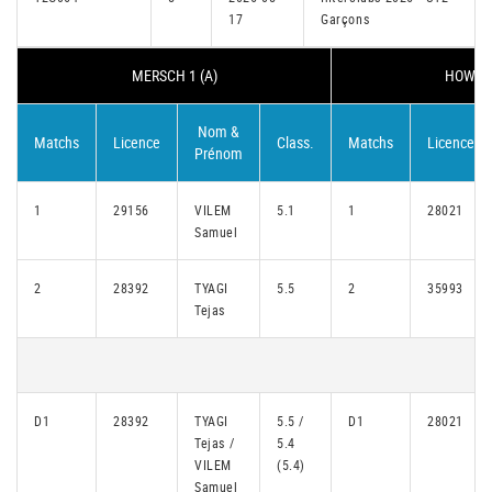
17
Garçons
MERSCH 1 (A)
HOWALD
Nom &
Matchs
Licence
Class.
Matchs
Licence
Prénom
1
29156
VILEM
5.1
1
28021
Samuel
2
28392
TYAGI
5.5
2
35993
Tejas
D1
28392
TYAGI
5.5 /
D1
28021
Tejas /
5.4
VILEM
(5.4)
Samuel