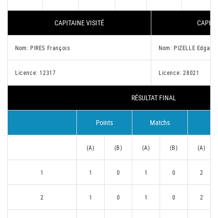
CAPITAINE VISITÉ
CAPITA
Nom: PIRES François
Nom: PIZELLE Edgar
Licence: 12317
Licence: 28021
RÉSULTAT FINAL
Points
Matchs
Se
(A)
(B)
(A)
(B)
(A)
1
1
0
1
0
2
2
1
0
1
0
2