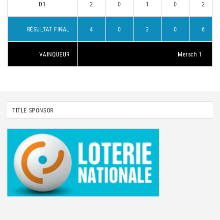
D1
2
0
1
0
2
RÉSULTAT FINAL
4
0
3
0
6
VAINQUEUR
Mersch 1
TITLE SPONSOR