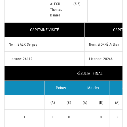
ALECU
(5.5)
Thomas
Daniel
CAPITAINE VISITÉ
CAPITAI
Nom: BALK Sergey
Nom: WORRÉ Arthur
Licence: 26112
Licence: 28246
RÉSULTAT FINAL
Points
Matchs
Se
(A)
(B)
(A)
(B)
(A)
1
1
0
1
0
2