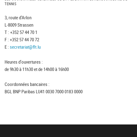
TENNIS
3, route d'Arlon
L-8009 Strassen
T : +352 57 44 70 1
F : +352 57 44 70 72
E :
secretariat@flt.lu
Heures d'ouvertures :
de 9h30 à 11h30 et de 14h00 à 16h00
Coordonnées bancaires :
BGL BNP Paribas LU41 0030 7000 0183 0000