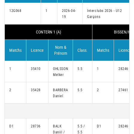
12G068
1
2026-04-
Interclubs 2026 - U12
19
Garçons
CONTERN 1 (A)
BISSEN/HEI
Nom &
Matchs
Licence
Class.
Matchs
Licence
Prénom
1
35410
OHLSSON
5.5
1
28246
Melker
2
35428
BARBERA
5.5
2
27461
Daniel
D1
28736
BALK
5.5 /
D1
28246
Daniil /
5.5