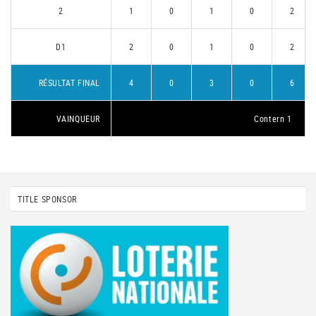
2
1
0
1
0
2
D1
2
0
1
0
2
RÉSULTAT FINAL
4
0
3
0
6
VAINQUEUR
Contern 1
TITLE SPONSOR