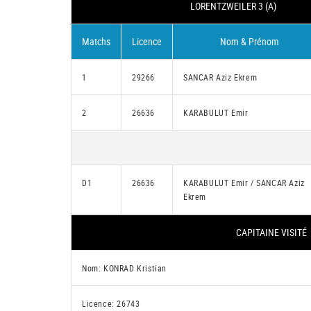
LORENTZWEILER 3 (A)
Matchs
Licence
Nom & Prénom
1
29266
SANCAR Aziz Ekrem
2
26636
KARABULUT Emir
D1
26636
KARABULUT Emir / SANCAR Aziz
Ekrem
CAPITAINE VISITÉ
Nom: KONRAD Kristian
Licence: 26743