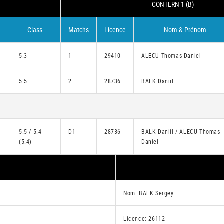
CONTERN 1 (B)
Class.
Matchs
Licence
Nom & Prénom
5.3
1
29410
ALECU Thomas Daniel
5.5
2
28736
BALK Daniil
5.5 / 5.4
D1
28736
BALK Daniil / ALECU Thomas
(5.4)
Daniel
Nom: BALK Sergey
Licence: 26112