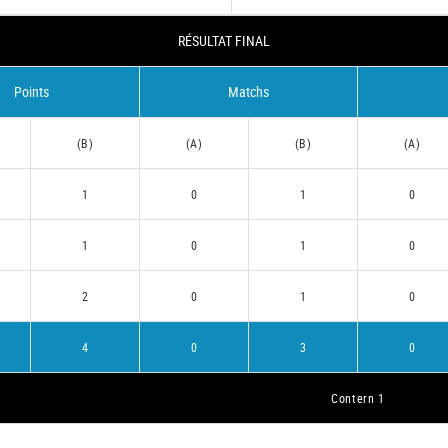
RÉSULTAT FINAL
Points
Matchs
(B)
(A)
(B)
(A)
1
0
1
0
1
0
1
0
2
0
1
0
4
0
3
0
Contern 1