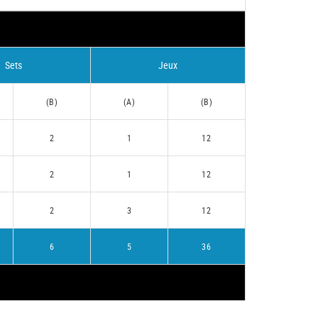
Sets
Jeux
(B)
(A)
(B)
2
1
12
2
1
12
2
3
12
6
5
36