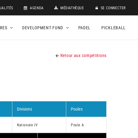
UALITÉS
AGENDA
MÉDIATHÈQUE
SE CONNECTER
DRES
DEVELOPMENT FUND
PADEL
PICKLEBALL
Retour aux compétitions
Divisions
Poules
Nationale IV
Poule A