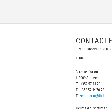
CONTACTE
LES COORDONNÉES GÉNÉR
TENNIS
3, route d'Arlon
L-8009 Strassen
T : +352 57 44 70 1
F : +352 57 44 70 72
E :
secretariat@flt.lu
Heures d'ouvertures :