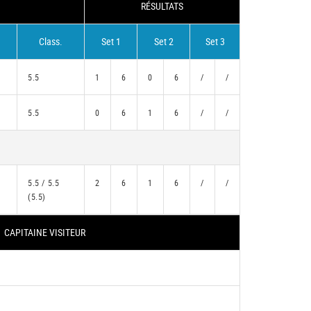
RÉSULTATS
Class.
Set 1
Set 2
Set 3
5.5
1
6
0
6
/
/
5.5
0
6
1
6
/
/
5.5 / 5.5
2
6
1
6
/
/
(5.5)
CAPITAINE VISITEUR