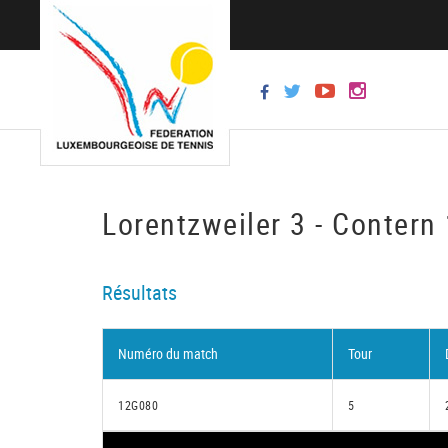
Lorentzweiler 3 - Contern
Résultats
Numéro du match
Tour
12G080
5