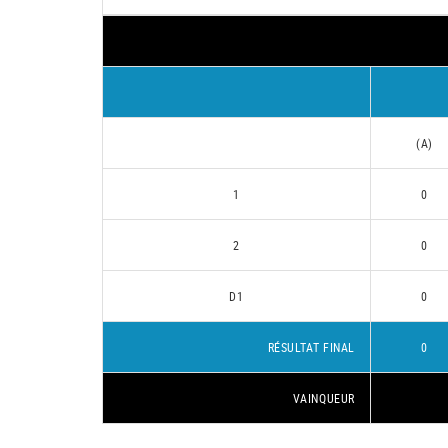
(A)
1
0
2
0
D1
0
RÉSULTAT FINAL
0
VAINQUEUR