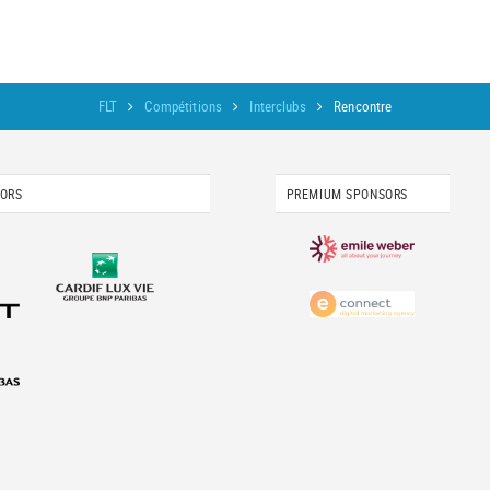
FLT
Compétitions
Interclubs
Rencontre
SORS
PREMIUM SPONSORS