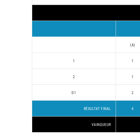
(A)
1
1
2
1
D1
2
RÉSULTAT FINAL
4
VAINQUEUR