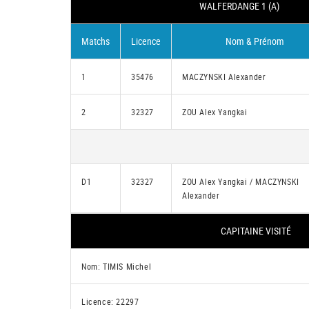
WALFERDANGE 1 (A)
Matchs
Licence
Nom & Prénom
1
35476
MACZYNSKI Alexander
2
32327
ZOU Alex Yangkai
D1
32327
ZOU Alex Yangkai / MACZYNSKI
Alexander
CAPITAINE VISITÉ
Nom: TIMIS Michel
Licence: 22297