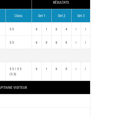
RÉSULTATS
Class.
Set 1
Set 2
Set 3
5.5
6
1
6
4
/
/
5.5
6
0
6
0
/
/
5.5 / 5.5
6
1
6
0
/
/
(5.5)
PITAINE VISITEUR