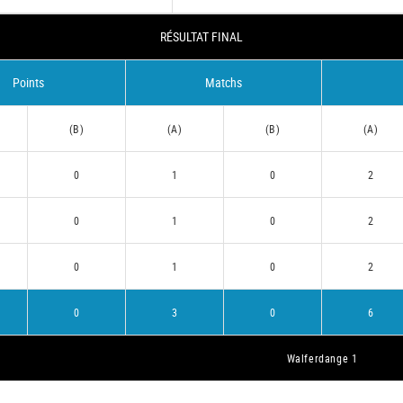
RÉSULTAT FINAL
Points
Matchs
(B)
(A)
(B)
(A)
0
1
0
2
0
1
0
2
0
1
0
2
0
3
0
6
Walferdange 1