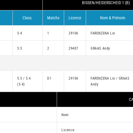
BISSEN/HEIDERSCHEID 1 (B)
Class.
Matchs
Licence
Nom & Prénom
5.4
1
29106
FARENZENA Lio
5.5
2
29407
GRAAS Andy
5.5 / 5.4
D1
29106
FARENZENA Lio / GRAAS
(5.4)
Andy
CA
Nom:
Licence: