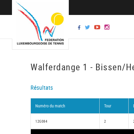
Walferdange 1 - Bissen/H
Résultats
Numéro du match
Tour
12G084
2