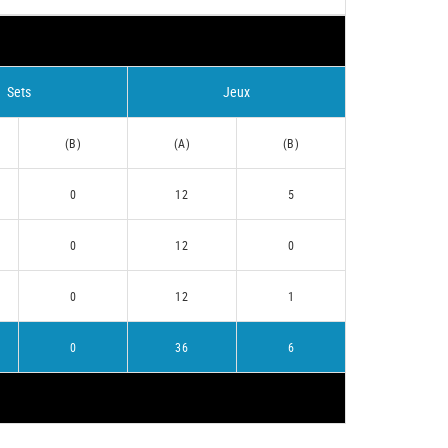
Sets
Jeux
(B)
(A)
(B)
0
12
5
0
12
0
0
12
1
0
36
6