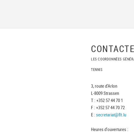
CONTACTE
LES COORDONNÉES GÉNÉR
TENNIS
3, route d'Arlon
L-8009 Strassen
T : +352 57 44 70 1
F : +352 57 44 70 72
E :
secretariat@flt.lu
Heures d'ouvertures :