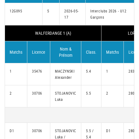
12G095
5
2026-05-
Interclubs 2026 - U12
17
Garçons
WALFERDANGE 1 (A)
LOREN
Nom &
Matchs
Licence
Class.
Matchs
Licen
Prénom
1
35476
MACZYNSKI
5.4
1
28399
Alexander
2
30706
STOJANOVIC
5.5
2
28025
Luka
D1
30706
STOJANOVIC
5.5 /
D1
28025
Luka /
5.4