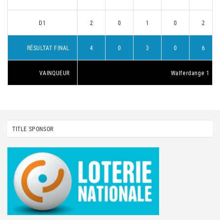
D1
2
0
1
0
2
RÉSULTAT FINAL
4
0
3
0
6
VAINQUEUR
Walferdange 1
TITLE SPONSOR