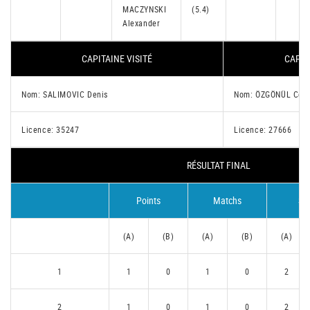
MACZYNSKI
(5.4)
Alexander
CAPITAINE VISITÉ
CAPIT
Nom: SALIMOVIC Denis
Nom: ÖZGÖNÜL Cem
Licence: 35247
Licence: 27666
RÉSULTAT FINAL
Points
Matchs
Se
(A)
(B)
(A)
(B)
(A)
1
1
0
1
0
2
2
1
0
1
0
2