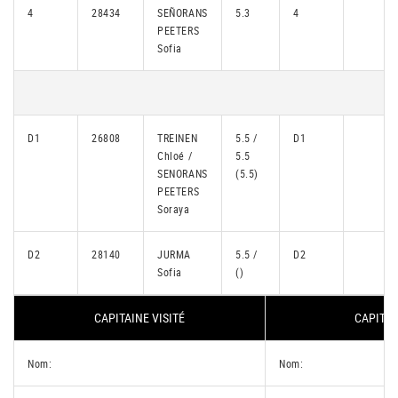
4
28434
SEÑORANS
5.3
4
PEETERS
Sofia
D1
26808
TREINEN
5.5 /
D1
Chloé /
5.5
SENORANS
(5.5)
PEETERS
Soraya
D2
28140
JURMA
5.5 /
D2
Sofia
()
CAPITAINE VISITÉ
CAPITAI
Nom:
Nom: