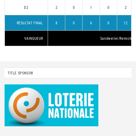
D2
2
0
1
0
2
RÉSULTAT FINAL
8
0
6
0
12
VAINQUEUR
Sandweiler/Remich 1
TITLE SPONSOR