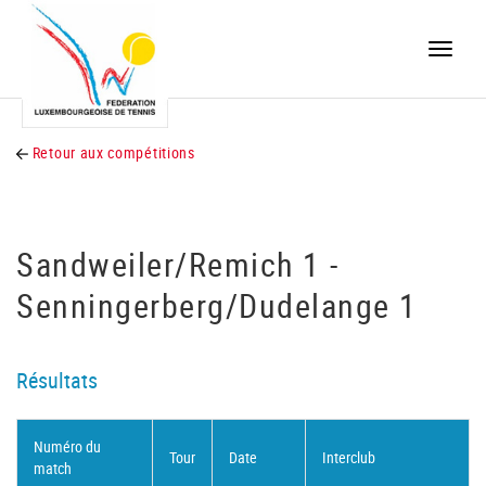
Toggle
naviga
Retour aux compétitions
Sandweiler/Remich 1 -
Senningerberg/Dudelange 1
Résultats
Numéro du
Tour
Date
Interclub
match