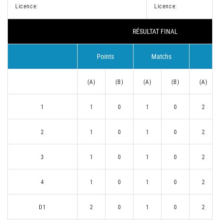
Licence:
Licence:
RÉSULTAT FINAL
Points
Matchs
Se
(A)
(B)
(A)
(B)
(A)
1
1
0
1
0
2
2
1
0
1
0
2
3
1
0
1
0
2
4
1
0
1
0
2
D1
2
0
1
0
2