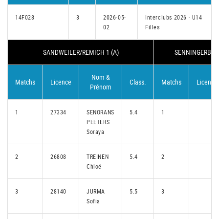
14F028
3
2026-05-
Interclubs 2026 - U14
02
Filles
SANDWEILER/REMICH 1 (A)
SENNINGERBERG
Nom &
Matchs
Licence
Class.
Matchs
Licence
Prénom
1
27334
SENORANS
5.4
1
PEETERS
Soraya
2
26808
TREINEN
5.4
2
Chloé
3
28140
JURMA
5.5
3
Sofia