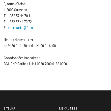
3, route d'Arlon
L-8009 Strassen
T : +352 57 44 70 1
F : +352 57 44 70 72
E :
secretariat@flt.lu
Heures d'ouvertures :
de 9h30 à 11h30 et de 14h00 à 16h00
Coordonnées bancaires :
BGL BNP Paribas LU41 0030 7000 0183 0000
SITEMAP
LIENS UTILES