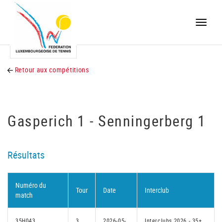
Toggle
naviga
Retour aux compétitions
Gasperich 1 - Senningerberg 1
Résultats
Numéro du
Tour
Date
Interclub
match
35H043
3
2026-05-
Interclubs 2026 - 35+