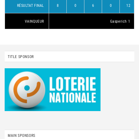
RÉSULTAT FINAL
8
0
6
0
12
VAINQUEUR
Gasperich 1
TITLE SPONSOR
MAIN SPONSORS