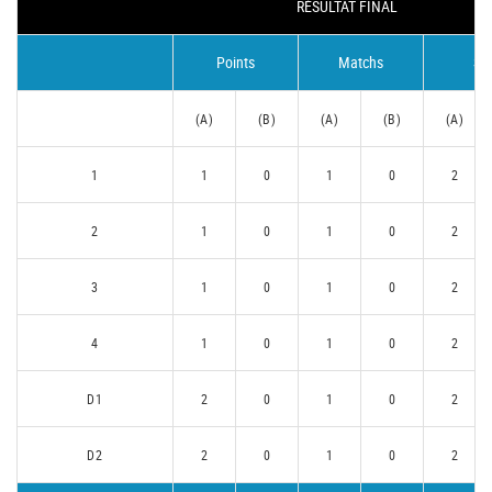
RÉSULTAT FINAL
Points
Matchs
Se
(A)
(B)
(A)
(B)
(A)
1
1
0
1
0
2
2
1
0
1
0
2
3
1
0
1
0
2
4
1
0
1
0
2
D1
2
0
1
0
2
D2
2
0
1
0
2