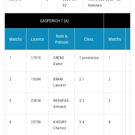
02
Hommes
GASPERICH 1 (A)
SE
Nom &
Matchs
Licence
Class.
Matchs
Li
Prénom
1
17019
GREBO
1.promotion
1
21
Damir
2
15384
BRAM
2.1
2
26
Laurent
3
25834
NESHVAD
3.3
3
27
Armand
4
25700
KHOURY
5.4
4
28
Charles