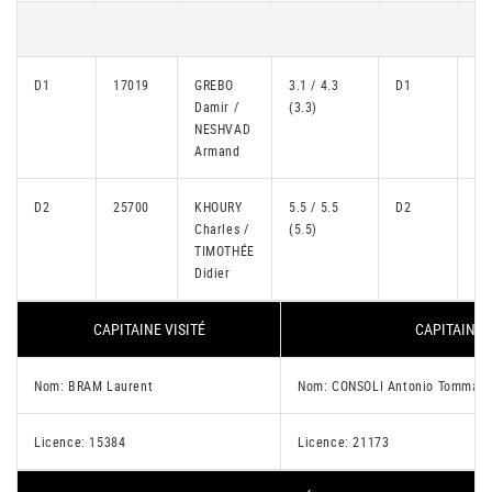
D1
17019
GREBO
3.1 / 4.3
D1
21
Damir /
(3.3)
NESHVAD
Armand
D2
25700
KHOURY
5.5 / 5.5
D2
20
Charles /
(5.5)
TIMOTHÉE
Didier
CAPITAINE VISITÉ
CAPITAINE 
Nom: BRAM Laurent
Nom: CONSOLI Antonio Tommas
Licence: 15384
Licence: 21173