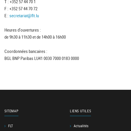
T : +352 57 44 70 1
F : +352 57 44 70 72
E :
secretariat@flt.lu
Heures d'ouvertures :
de 9h30 à 11h30 et de 14h00 à 16h00
Coordonnées bancaires :
BGL BNP Paribas LU41 0030 7000 0183 0000
SITEMAP
LIENS UTILES
FLT
Actualités