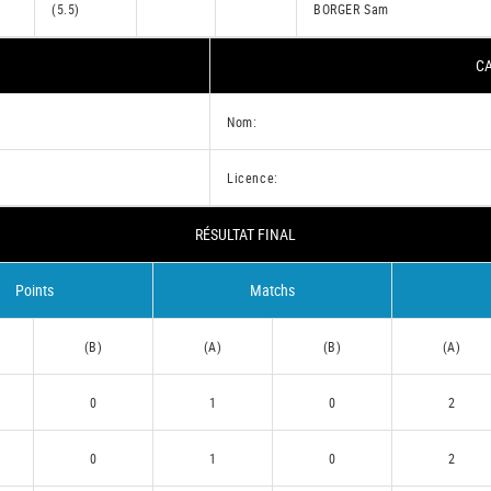
(5.5)
BORGER Sam
CA
Nom:
Licence:
RÉSULTAT FINAL
Points
Matchs
(B)
(A)
(B)
(A)
0
1
0
2
0
1
0
2