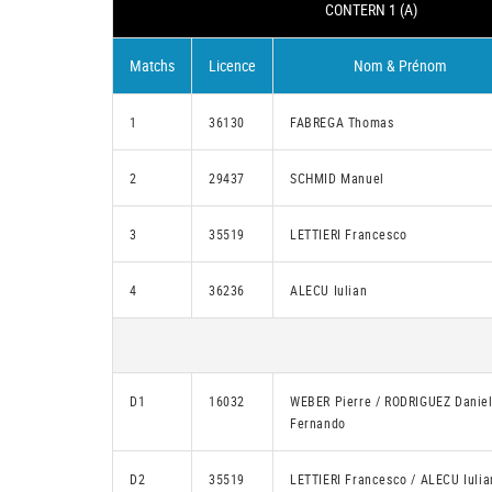
CONTERN 1 (A)
Matchs
Licence
Nom & Prénom
1
36130
FABREGA Thomas
2
29437
SCHMID Manuel
3
35519
LETTIERI Francesco
4
36236
ALECU Iulian
D1
16032
WEBER Pierre / RODRIGUEZ Danie
Fernando
D2
35519
LETTIERI Francesco / ALECU Iulia