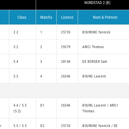
NORDSTAD 2 (B)
Class.
Matchs
Licence
Nom & Prénom
2.2
1
25735
BOURONE Yannick
5.2
2
29379
ARICI Thomas
5.4
3
28144
DE BORGER Sam
5.5
4
26346
BOURG Laurent
l
4.4 / 5.5
D1
26346
BOURG Laurent / ARICI
(5.2)
Thomas
n
5.5 / 5.5
D2
25735
BOURONE Yannick / DE