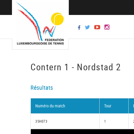
Contern 1 - Nordstad 2
Résultats
Numéro du match
Tour
35H073
1