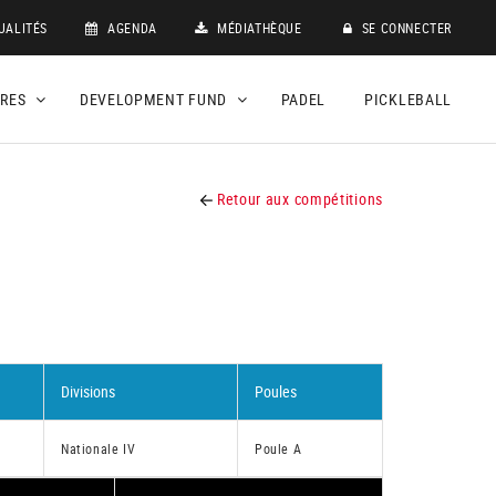
UALITÉS
AGENDA
MÉDIATHÈQUE
SE CONNECTER
DRES
DEVELOPMENT FUND
PADEL
PICKLEBALL
Retour aux compétitions
Divisions
Poules
Nationale IV
Poule A