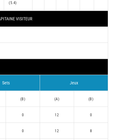
(5.4)
PITAINE VISITEUR
Sets
Jeux
(B)
(A)
(B)
0
12
0
0
12
8