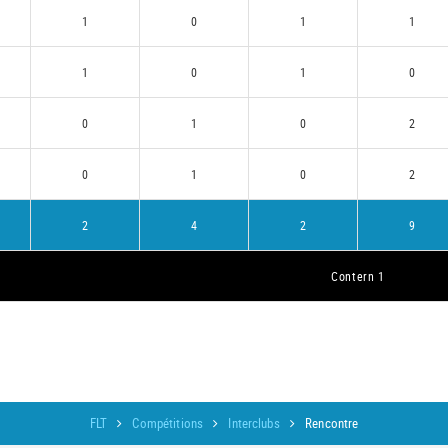
1
0
1
1
1
0
1
0
0
1
0
2
0
1
0
2
2
4
2
9
Contern 1
FLT
Compétitions
Interclubs
Rencontre