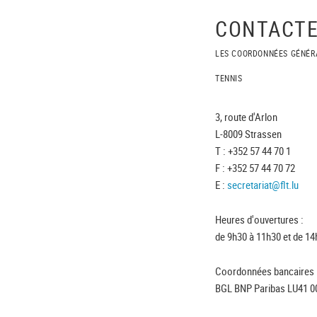
CONTACTE
LES COORDONNÉES GÉNÉR
TENNIS
3, route d'Arlon
L-8009 Strassen
T : +352 57 44 70 1
F : +352 57 44 70 72
E :
secretariat@flt.lu
Heures d'ouvertures :
de 9h30 à 11h30 et de 14
Coordonnées bancaires 
BGL BNP Paribas LU41 0