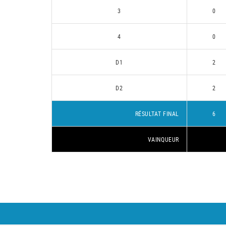
3
0
4
0
D1
2
D2
2
RÉSULTAT FINAL
6
VAINQUEUR