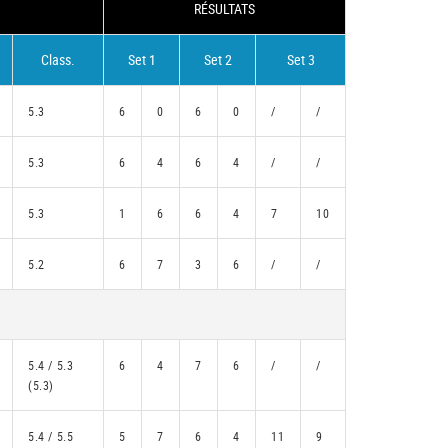
RÉSULTATS
Class.
Set 1
Set 2
Set 3
5.3
6
0
6
0
/
/
5.3
6
4
6
4
/
/
5.3
1
6
6
4
7
10
5.2
6
7
3
6
/
/
5.4 / 5.3
6
4
7
6
/
/
(5.3)
5.4 / 5.5
5
7
6
4
11
9