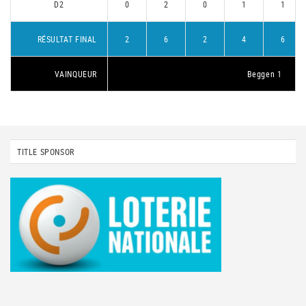
D2
0
2
0
1
1
RÉSULTAT FINAL
2
6
2
4
6
VAINQUEUR
Beggen 1
TITLE SPONSOR