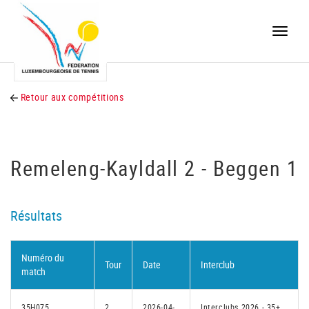
Toggle
naviga
Retour aux compétitions
Remeleng-Kayldall 2 - Beggen 1
Résultats
Numéro du
Tour
Date
Interclub
match
35H075
2
2026-04-
Interclubs 2026 - 35+