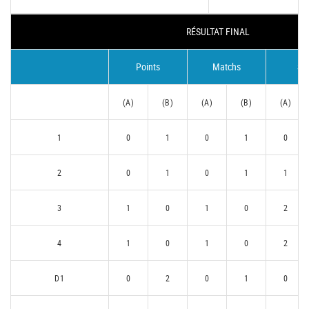
RÉSULTAT FINAL
Points
Matchs
Se
(A)
(B)
(A)
(B)
(A)
1
0
1
0
1
0
2
0
1
0
1
1
3
1
0
1
0
2
4
1
0
1
0
2
D1
0
2
0
1
0