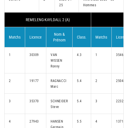
25
Hommes
REMELENG-KAYLDALL 2 (A)
BE
Nom &
Matchs
Licence
Class.
Matchs
Licenc
Prénom
1
30309
VAN
4.3
1
35462
WISSEN
Ronny
2
19177
RAGNACCI
5.4
2
25045
Marc
3
35370
SCHNEIDER
5.4
3
22324
Steve
4
27943
HANSEN
5.5
4
13712
Germain