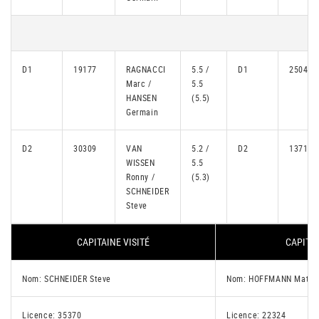
D1
19177
RAGNACCI
5.5 /
D1
25045
Marc /
5.5
HANSEN
(5.5)
Germain
D2
30309
VAN
5.2 /
D2
13712
WISSEN
5.5
Ronny /
(5.3)
SCHNEIDER
Steve
CAPITAINE VISITÉ
CAPITAI
Nom: SCHNEIDER Steve
Nom: HOFFMANN Mathi
Licence: 35370
Licence: 22324