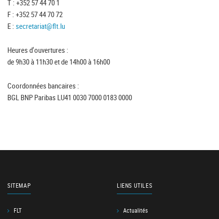
T : +352 57 44 70 1
F : +352 57 44 70 72
E :
secretariat@flt.lu
Heures d'ouvertures :
de 9h30 à 11h30 et de 14h00 à 16h00
Coordonnées bancaires :
BGL BNP Paribas LU41 0030 7000 0183 0000
SITEMAP
LIENS UTILES
FLT
Actualités