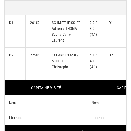
D1
26152
SCHMITTHEISSLER
2.2 /
D1
Adrien / THOMA
3.2
Sacha Carlo
(3.1)
Laurent
D2
22505
COLARD Pascal /
4.1 /
D2
MOITRY
4.1
Christophe
(4.1)
CAPITAINE VISITÉ
CAPITAI
Nom:
Nom:
Licence:
Licence: