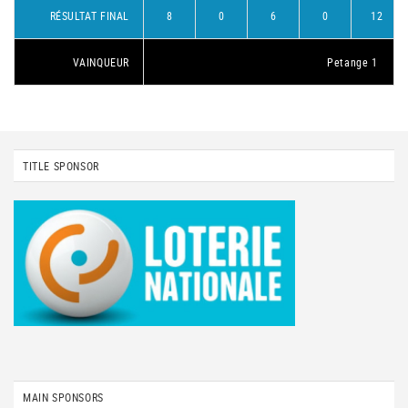
RÉSULTAT FINAL
8
0
6
0
12
VAINQUEUR
Petange 1
TITLE SPONSOR
MAIN SPONSORS