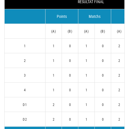
RÉSULTAT FINAL
Points
Matchs
Se
(A)
(B)
(A)
(B)
(A)
1
1
0
1
0
2
2
1
0
1
0
2
3
1
0
1
0
2
4
1
0
1
0
2
D1
2
0
1
0
2
D2
2
0
1
0
2