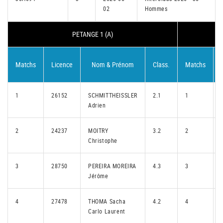
02
Hommes
PETANGE 1 (A)
Matchs
Licence
Nom & Prénom
Class.
Matchs
1
26152
SCHMITTHEISSLER
2.1
1
Adrien
2
24237
MOITRY
3.2
2
Christophe
3
28750
PEREIRA MOREIRA
4.3
3
Jérôme
4
27478
THOMA Sacha
4.2
4
Carlo Laurent