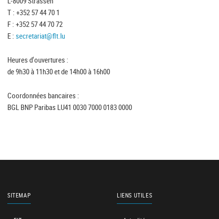
L-8009 Strassen
T : +352 57 44 70 1
F : +352 57 44 70 72
E :
secretariat@flt.lu
Heures d'ouvertures :
de 9h30 à 11h30 et de 14h00 à 16h00
Coordonnées bancaires :
BGL BNP Paribas LU41 0030 7000 0183 0000
SITEMAP
LIENS UTILES