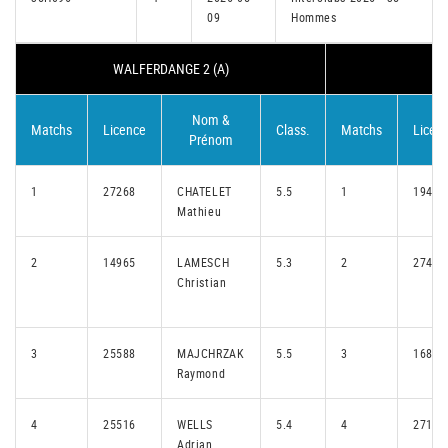
09
Hommes
WALFERDANGE 2 (A)
P
Nom &
Matchs
Licence
Class.
Matchs
Licen
Prénom
1
27268
CHATELET
5.5
1
19478
Mathieu
2
14965
LAMESCH
5.3
2
27478
Christian
3
25588
MAJCHRZAK
5.5
3
16835
Raymond
4
25516
WELLS
5.4
4
27118
Adrian