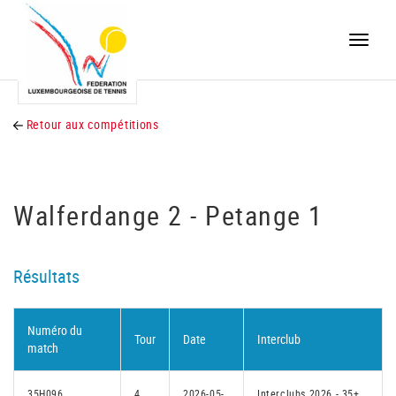
Toggle
naviga
Retour aux compétitions
Walferdange 2 - Petange 1
Résultats
Numéro du
Tour
Date
Interclub
match
35H096
4
2026-05-
Interclubs 2026 - 35+