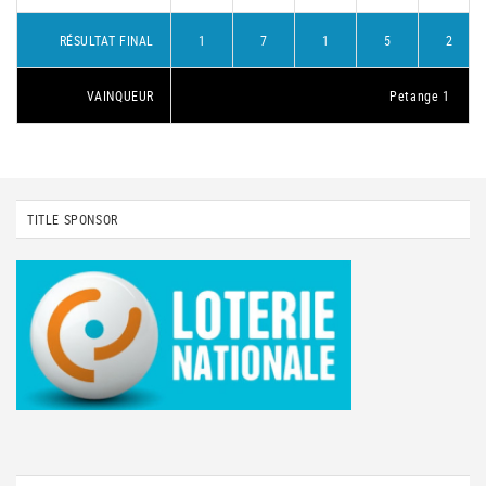
RÉSULTAT FINAL
1
7
1
5
2
VAINQUEUR
Petange 1
TITLE SPONSOR