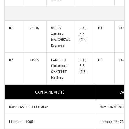
D1
25516
WELLS
5.4 /
D1
19569
Adrian /
5.5
MAJCHRZAK
(5.4)
Raymond
D2
14965
LAMESCH
5.1 /
D2
16835
Christian /
5.5
CHATELET
(5.3)
Mathieu
CAPITAINE VISITÉ
CAPIT
Nom: LAMESCH Christian
Nom: HARTUNG Dan
Licence: 14965
Licence: 19478