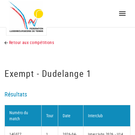
Toggle
naviga
Retour aux compétitions
Exempt - Dudelange 1
Résultats
Numéro du
Tour
Date
Interclub
match
14G077
1
2026-04-
Interclubs 2026 - U14