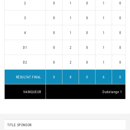
2
0
1
0
1
0
3
0
1
0
1
0
4
0
1
0
1
0
D1
0
2
0
1
0
D2
0
2
0
1
0
RÉSULTAT FINAL
0
8
0
6
0
VAINQUEUR
Dudelange 1
TITLE SPONSOR