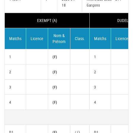
18
Garçons
EXEMPT (A)
DUDELANG
Nom &
Matchs
Licence
Class.
Matchs
Licence
Prénom
1
(F)
1
2
(F)
2
3
(F)
3
4
(F)
4
D1
(F)
/ ()
D1