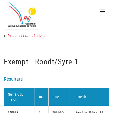
Toggle
naviga
Retour aux compétitions
Exempt - Roodt/Syre 1
Résultats
Numéro du
Tour
Date
Interclub
match
14G089
5
2026-05-
Interclubs 2026 - U14