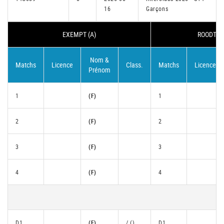
16
Garçons
EXEMPT (A)
ROODT/SY
Nom &
Matchs
Licence
Class.
Matchs
Licence
Prénom
1
(F)
1
2
(F)
2
3
(F)
3
4
(F)
4
D1
(F)
/ ()
D1