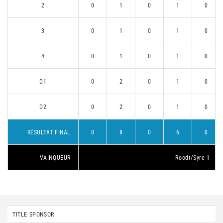
2
0
1
0
1
0
3
0
1
0
1
0
4
0
1
0
1
0
D1
0
2
0
1
0
D2
0
2
0
1
0
RÉSULTAT FINAL
0
8
0
6
0
VAINQUEUR
Roodt/Syre 1
TITLE SPONSOR