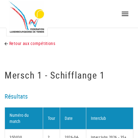
Toggle
naviga
Retour aux compétitions
Mersch 1 - Schifflange 1
Résultats
Numéro du
Tour
Date
Interclub
match
35D030
2
2026-04-
Interclubs 2026 - 35+