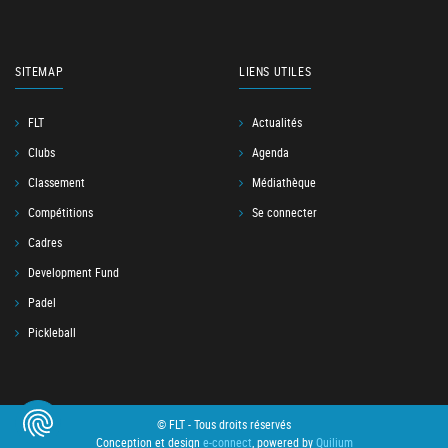
SITEMAP
LIENS UTILES
FLT
Actualités
Clubs
Agenda
Classement
Médiathèque
Compétitions
Se connecter
Cadres
Development Fund
Padel
Pickleball
© FLT - Tous droits réservés
Conception et design
e-connect
, powered by
Quilium