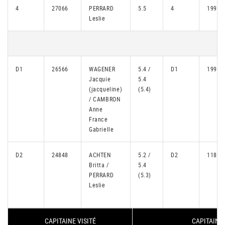
4
27066
PERRARD
5.5
4
19907
Leslie
D1
26566
WAGENER
5.4 /
D1
19906
Jacquie
5.4
(jacqueline)
(5.4)
/ CAMBRON
Anne
France
Gabrielle
D2
24848
ACHTEN
5.2 /
D2
11880
Britta /
5.4
PERRARD
(5.3)
Leslie
CAPITAINE VISITÉ
CAPITAINE 