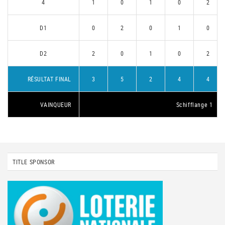
4
1
0
1
0
2
D1
0
2
0
1
0
D2
2
0
1
0
2
RÉSULTAT FINAL
3
5
2
4
4
VAINQUEUR
Schifflange 1
TITLE SPONSOR