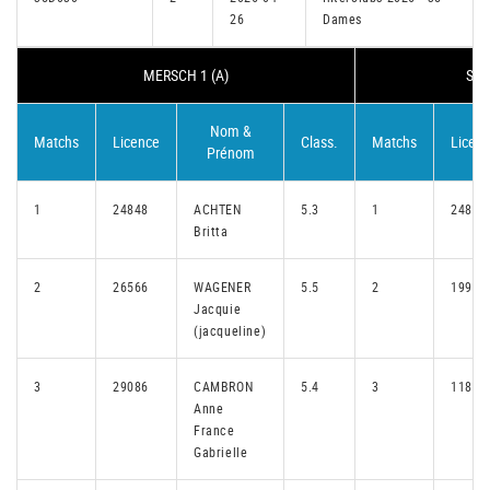
26
Dames
MERSCH 1 (A)
SCH
Nom &
Matchs
Licence
Class.
Matchs
Licen
Prénom
1
24848
ACHTEN
5.3
1
24871
Britta
2
26566
WAGENER
5.5
2
19906
Jacquie
(jacqueline)
3
29086
CAMBRON
5.4
3
11880
Anne
France
Gabrielle