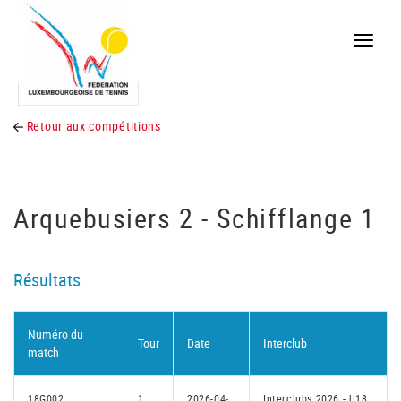
Toggle
naviga
Retour aux compétitions
Arquebusiers 2 - Schifflange 1
Résultats
Numéro du
Tour
Date
Interclub
match
18G002
1
2026-04-
Interclubs 2026 - U18