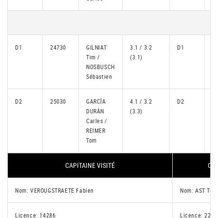
D1
24730
GILNIAT
3.1 / 3.2
D1
2
Tim /
(3.1)
NOSBUSCH
Sébastien
D2
25030
GARCÍA
4.1 / 3.2
D2
2
DURÁN
(3.3)
Carles /
REIMER
Tom
CAPITAINE VISITÉ
CAP
Nom: VEROUGSTRAETE Fabien
Nom: AST Tors
Licence: 14286
Licence: 2214