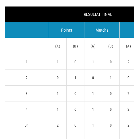
RÉSULTAT FINAL
Points
Matchs
Se
(A)
(B)
(A)
(B)
(A)
1
1
0
1
0
2
2
0
1
0
1
0
3
1
0
1
0
2
4
1
0
1
0
2
D1
2
0
1
0
2