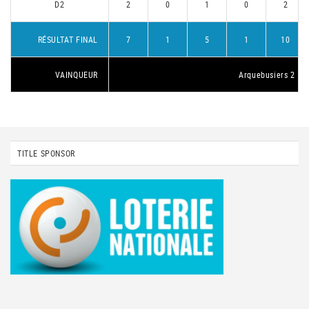
D2
2
0
1
0
2
RÉSULTAT FINAL
7
1
5
1
10
VAINQUEUR
Arquebusiers 2
TITLE SPONSOR