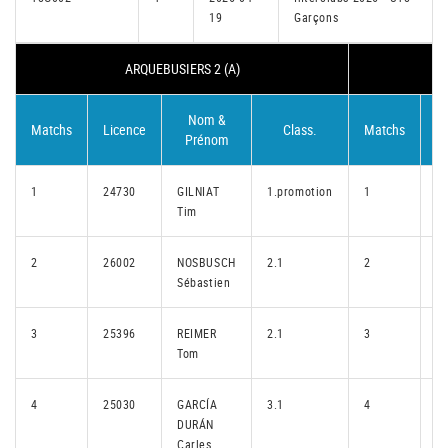
19
Garçons
ARQUEBUSIERS 2 (A)
Nom &
Matchs
Licence
Class.
Matchs
L
Prénom
1
24730
GILNIAT
1.promotion
1
2
Tim
2
26002
NOSBUSCH
2.1
2
2
Sébastien
3
25396
REIMER
2.1
3
2
Tom
4
25030
GARCÍA
3.1
4
2
DURÁN
Carles