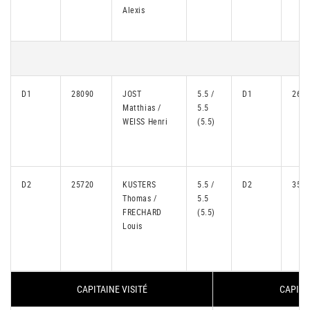
Alexis
D1
28090
JOST
5.5 /
D1
269
Matthias /
5.5
WEISS Henri
(5.5)
D2
25720
KUSTERS
5.5 /
D2
356
Thomas /
5.5
FRECHARD
(5.5)
Louis
CAPITAINE VISITÉ
CAPITA