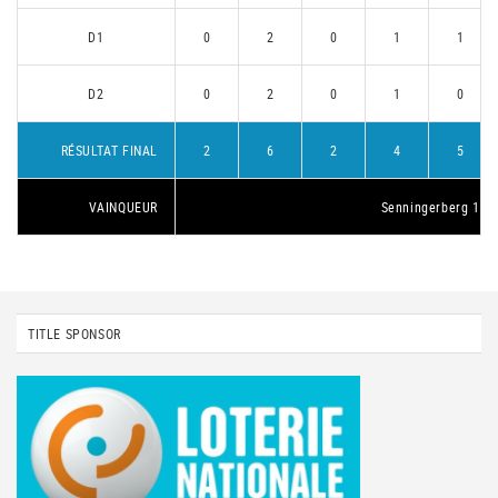
D1
0
2
0
1
1
D2
0
2
0
1
0
RÉSULTAT FINAL
2
6
2
4
5
VAINQUEUR
Senningerberg 1
TITLE SPONSOR