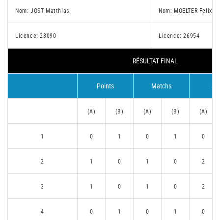
Nom: JOST Matthias
Nom: MOELTER Felix
Licence: 28090
Licence: 26954
RÉSULTAT FINAL
Points
Matchs
Se
(A)
(B)
(A)
(B)
(A)
1
0
1
0
1
0
2
1
0
1
0
2
3
1
0
1
0
2
4
0
1
0
1
0