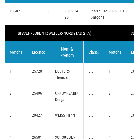
18G071
2
2026-04-
Interclubs 2026 - U18
26
Garçons
BISSEN/LORENTZWEILER/NORDSTAD 2 (A)
SENN
Nom &
Matchs
Licence
Class.
Matchs
Lice
Prénom
1
25720
KUSTERS
5.5
1
269
Thomas
2
25496
CRNOVRSANIN
5.5
2
279
Benjamin
3
29427
WEISS Henri
5.5
3
267
4
26501
SCHOUBBEN
5.5
4
272