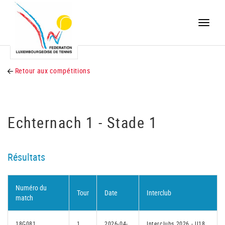
Toggle
naviga
Retour aux compétitions
Echternach 1 - Stade 1
Résultats
Numéro du
Tour
Date
Interclub
match
18G081
1
2026-04-
Interclubs 2026 - U18