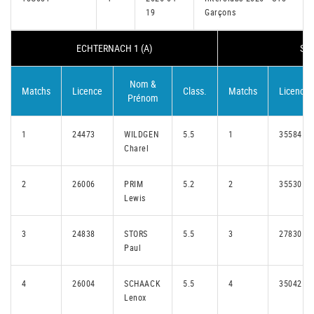
19
Garçons
ECHTERNACH 1 (A)
STA
Nom &
Matchs
Licence
Class.
Matchs
Licence
Prénom
1
24473
WILDGEN
5.5
1
35584
Charel
2
26006
PRIM
5.2
2
35530
Lewis
3
24838
STORS
5.5
3
27830
Paul
4
26004
SCHAACK
5.5
4
35042
Lenox