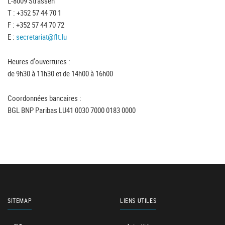
L-8009 Strassen
T : +352 57 44 70 1
F : +352 57 44 70 72
E :
secretariat@flt.lu
Heures d'ouvertures :
de 9h30 à 11h30 et de 14h00 à 16h00
Coordonnées bancaires :
BGL BNP Paribas LU41 0030 7000 0183 0000
SITEMAP
LIENS UTILES