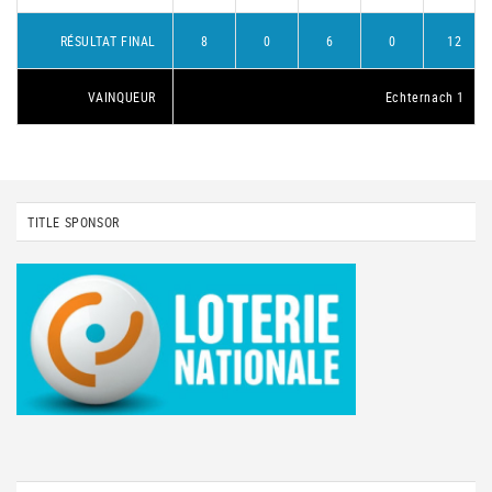
RÉSULTAT FINAL
8
0
6
0
12
VAINQUEUR
Echternach 1
TITLE SPONSOR