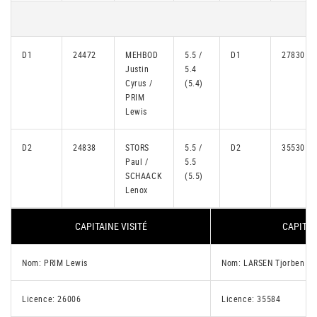
D1
24472
MEHBOD
5.5 /
D1
27830
Justin
5.4
Cyrus /
(5.4)
PRIM
Lewis
D2
24838
STORS
5.5 /
D2
35530
Paul /
5.5
SCHAACK
(5.5)
Lenox
CAPITAINE VISITÉ
CAPITAI
Nom: PRIM Lewis
Nom: LARSEN Tjorben
Licence: 26006
Licence: 35584