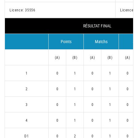
Licence: 35556
Licence: 
RÉSULTAT FINAL
Points
Matchs
Se
(A)
(B)
(A)
(B)
(A)
1
0
1
0
1
0
2
0
1
0
1
0
3
0
1
0
1
0
4
0
1
0
1
0
D1
0
2
0
1
0