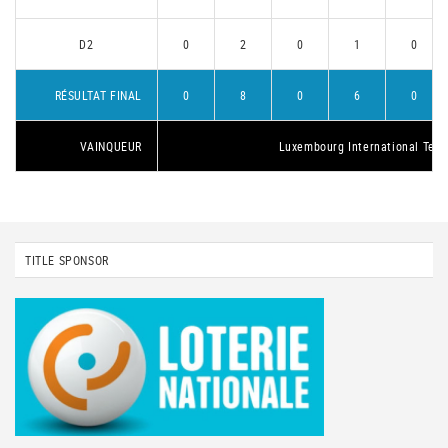
D2
0
2
0
1
0
RÉSULTAT FINAL
0
8
0
6
0
VAINQUEUR
Luxembourg International Tenn
TITLE SPONSOR