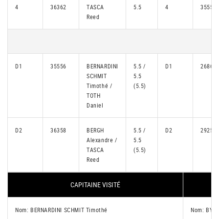
4
36362
TASCA
5.5
4
35559
Reed
D1
35556
BERNARDINI
5.5 /
D1
26866
SCHMIT
5.5
Timothé /
(5.5)
TOTH
Daniel
D2
36358
BERGH
5.5 /
D2
29254
Alexandre /
5.5
TASCA
(5.5)
Reed
CAPITAINE VISITÉ
C
Nom: BERNARDINI SCHMIT Timothé
Nom: BY D