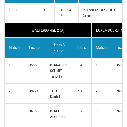
18G083
1
2026-04-
Interclubs 2026 - U18
19
Garçons
WALFERDANGE 2 (A)
LUXEMBOURG INTER
Nom &
Matchs
Licence
Class.
Matchs
Licenc
Prénom
1
35556
BERNARDINI
5.4
1
35657
SCHMIT
Timothé
2
35727
TOTH
5.5
2
26866
Daniel
3
36358
BERGH
5.5
3
26682
Alexandre