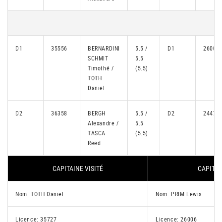
D1
35556
BERNARDINI
5.5 /
D1
26004
SCHMIT
5.5
Timothé /
(5.5)
TOTH
Daniel
D2
36358
BERGH
5.5 /
D2
24475
Alexandre /
5.5
TASCA
(5.5)
Reed
CAPITAINE VISITÉ
CAPITAI
Nom: TOTH Daniel
Nom: PRIM Lewis
Licence: 35727
Licence: 26006