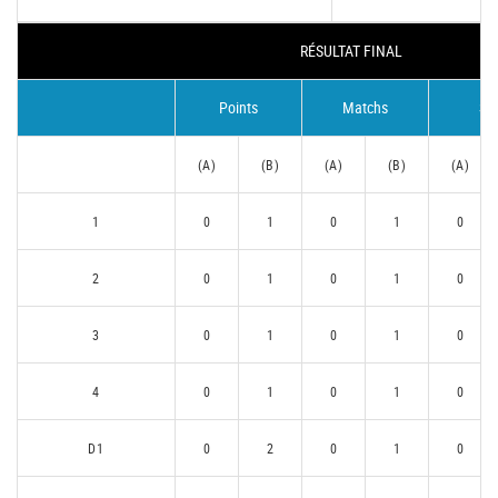
RÉSULTAT FINAL
Points
Matchs
Se
(A)
(B)
(A)
(B)
(A)
1
0
1
0
1
0
2
0
1
0
1
0
3
0
1
0
1
0
4
0
1
0
1
0
D1
0
2
0
1
0