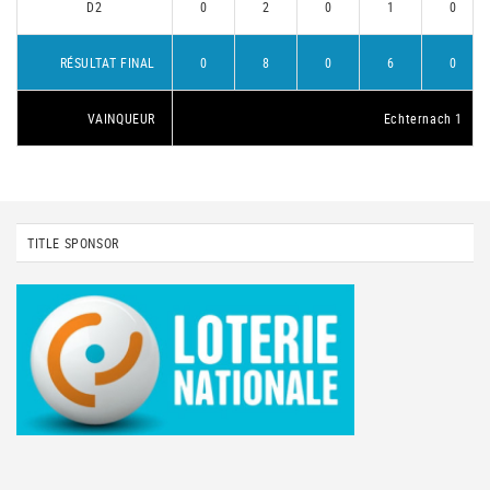
D2
0
2
0
1
0
RÉSULTAT FINAL
0
8
0
6
0
VAINQUEUR
Echternach 1
TITLE SPONSOR