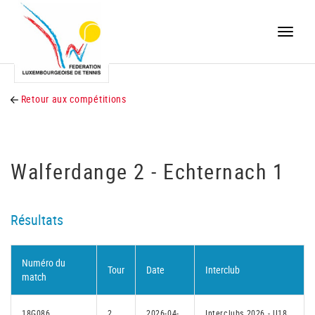
Toggle
naviga
Retour aux compétitions
Walferdange 2 - Echternach 1
Résultats
Numéro du
Tour
Date
Interclub
match
18G086
2
2026-04-
Interclubs 2026 - U18