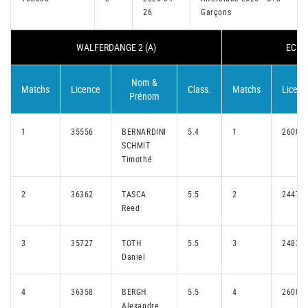
26
Garçons
WALFERDANGE 2 (A)
ECHT
Nom &
Matchs
Licence
Class.
Matchs
Licenc
Prénom
1
35556
BERNARDINI
5.4
1
26006
SCHMIT
Timothé
2
36362
TASCA
5.5
2
24475
Reed
3
35727
TOTH
5.5
3
24838
Daniel
4
36358
BERGH
5.5
4
26004
Alexandre